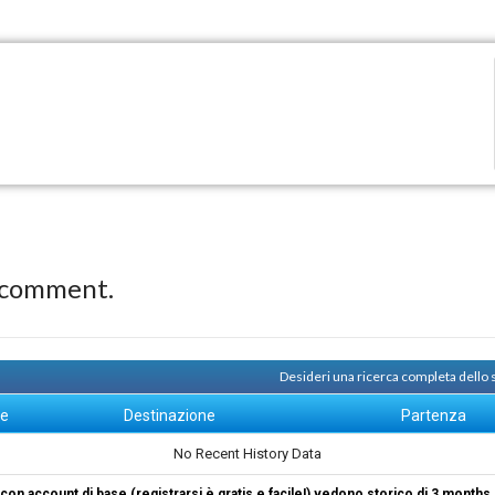
 comment.
Desideri una ricerca completa dello
ne
Destinazione
Partenza
No Recent History Data
i con account di base (registrarsi è gratis e facile!) vedono storico di 3 months