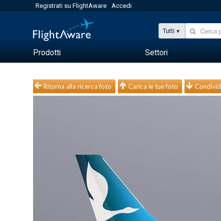
Registrati su FlightAware
Accedi
Tutti
Prodotti
Settori
Ritorna alla ricerca foto
Carica le tue foto
Condivid