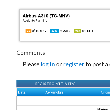
Airbus A310 (TC-MNV)
Aggiunto
7 anni fa
of TC-MNV
of
A310
at
EHEH
21
2289
953
Comments
Please
log in
or
register
to post a
REGISTRO ATTIVITA'
Data
Aeromobile
Origi
Gli utent