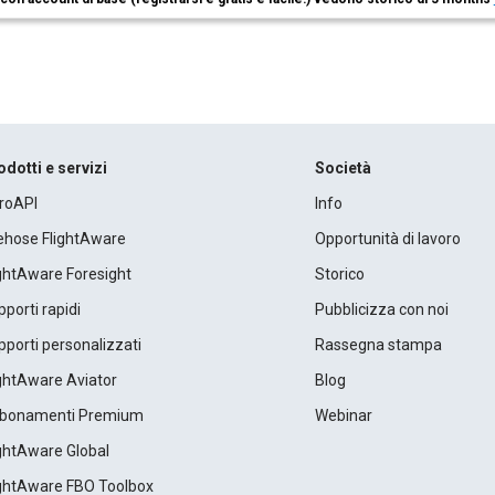
odotti e servizi
Società
roAPI
Info
rehose FlightAware
Opportunità di lavoro
ightAware Foresight
Storico
porti rapidi
Pubblicizza con noi
porti personalizzati
Rassegna stampa
ightAware Aviator
Blog
bonamenti Premium
Webinar
ightAware Global
ightAware FBO Toolbox