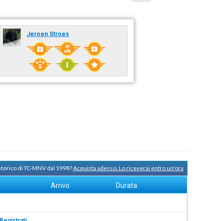
Jeroen Stroes
 storico di TC-MNV dal 1998?
Acquista adesso. Lo riceverai entro un'ora
Arrivo
Durata
Registrati