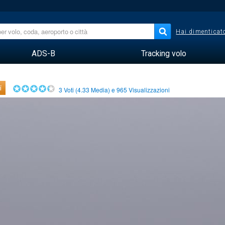
Hai dimenticato
ADS-B
Tracking volo
i
3
Voti (
4.33
Media) e
965
Visualizzazioni