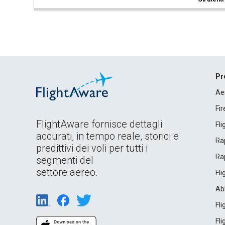
Pr
Ae
Fi
FlightAware fornisce dettagli
Fl
accurati, in tempo reale, storici e
Rap
predittivi dei voli per tutti i
Rap
segmenti del
settore aereo.
Fl
Ab
Fl
Fl