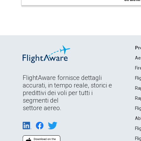
Pr
Ae
Fi
FlightAware fornisce dettagli
Fl
accurati, in tempo reale, storici e
Rap
predittivi dei voli per tutti i
Rap
segmenti del
settore aereo.
Fl
Ab
Fl
Fl