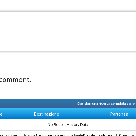
 comment.
Desideri una ricerca completa dello
ne
Destinazione
Partenza
No Recent History Data
i con account di base (registrarsi è gratis e facile!) vedono storico di 3 months