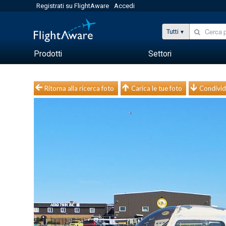
Registrati su FlightAware
Accedi
Tutti
Prodotti
Settori
Ritorna alla ricerca foto
Carica le tue foto
Condivid