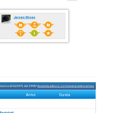
Jeroen Stroes
 storico di N2397L dal 1998?
Acquista adesso. Lo riceverai entro un'ora
Arrivo
Durata
Registrati