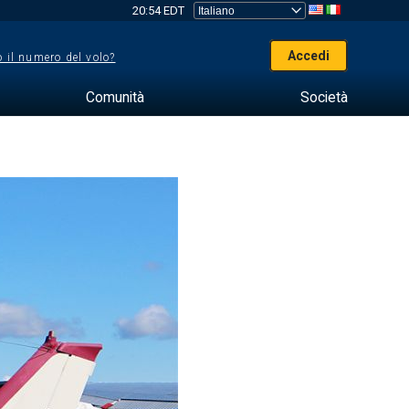
20:54 EDT
Accedi
 il numero del volo?
Comunità
Società