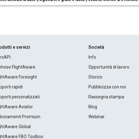
odotti e servizi
Società
roAPI
Info
rehose FlightAware
Opportunità di lavoro
ightAware Foresight
Storico
porti rapidi
Pubblicizza con noi
porti personalizzati
Rassegna stampa
ightAware Aviator
Blog
bonamenti Premium
Webinar
ightAware Global
ightAware FBO Toolbox