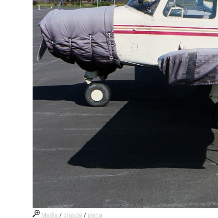
Media
/
grande
/
piena