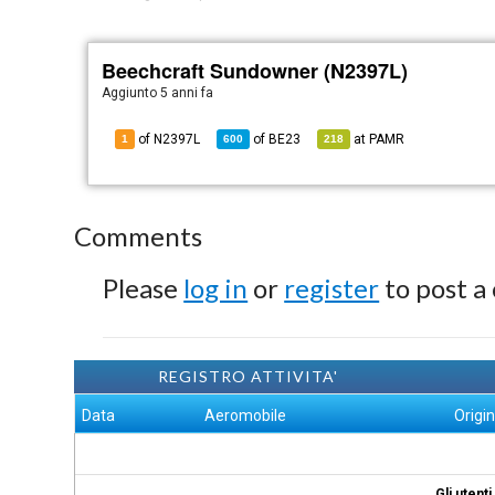
Beechcraft Sundowner (N2397L)
Aggiunto
5 anni fa
of N2397L
of
BE23
at
PAMR
1
600
218
Comments
Please
log in
or
register
to post a
REGISTRO ATTIVITA'
Data
Aeromobile
Origi
Gli utent