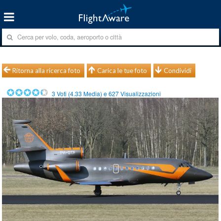
Ritorna alla ricerca foto
Carica le tue foto
Condividi
3
Voti (
4.33
Media) e
627
Visualizzazioni