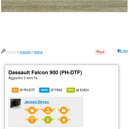
Like
Media
/
grande
/
piena
Dassault Falcon 900 (PH-DTF)
Aggiunto
3 anni fa
of PH-DTF
of
F900
at
EHEH
16
4600
953
Jeroen Stroes