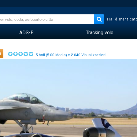
Hai dimenticato
ADS-B
Tracking volo
i
5
Voti (
5.00
Media) e
2.640
Visualizzazioni