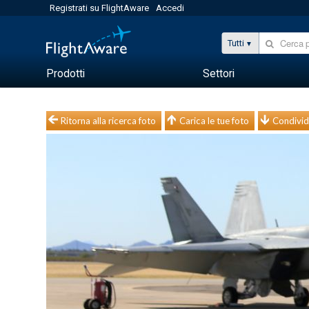
Registrati su FlightAware
Accedi
Tutti
Prodotti
Settori
Ritorna alla ricerca foto
Carica le tue foto
Condivid