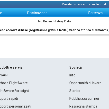
Desideri una ricerca completa dello
ne
Destinazione
Partenza
No Recent History Data
i con account di base (registrarsi è gratis e facile!) vedono storico di 3 months
odotti e servizi
Società
roAPI
Info
rehose FlightAware
Opportunità di lavoro
ightAware Foresight
Storico
porti rapidi
Pubblicizza con noi
porti personalizzati
Rassegna stampa