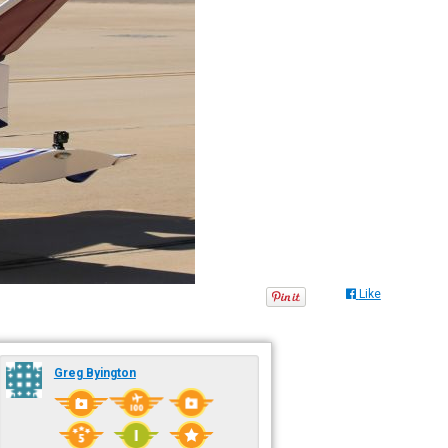
Like
Greg Byington