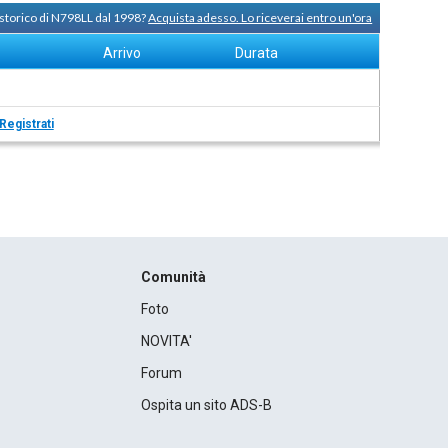
 storico di N798LL dal 1998?
Acquista adesso. Lo riceverai entro un'ora
Arrivo
Durata
Registrati
Comunità
Foto
NOVITA'
Forum
Ospita un sito ADS-B