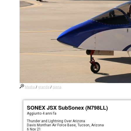
Media
/
grande
/
piena
SONEX JSX SubSonex (N798LL)
Aggiunto
4 anni fa
Thunder and Lightning Over Arizona
Davis Monthan Air Force Base, Tucson, Arizona
6 Nov 21