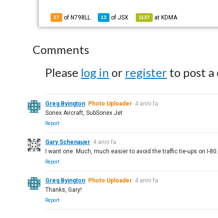
of N798LL
of
JSX
at
KDMA
17
13
1137
Comments
Please
log in
or
register
to post a
Greg Byington
Photo Uploader
4 anni fa
Sonex Aircraft, SubSonex Jet
Report
Gary Schenauer
4 anni fa
I want one. Much, much easier to avoid the traffic tie-ups on I-8
Report
Greg Byington
Photo Uploader
4 anni fa
Thanks, Gary!
Report