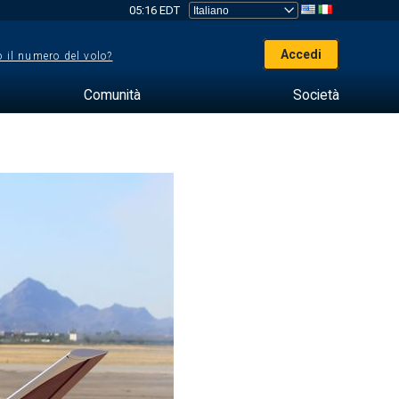
05:16 EDT
Accedi
 il numero del volo?
Comunità
Società