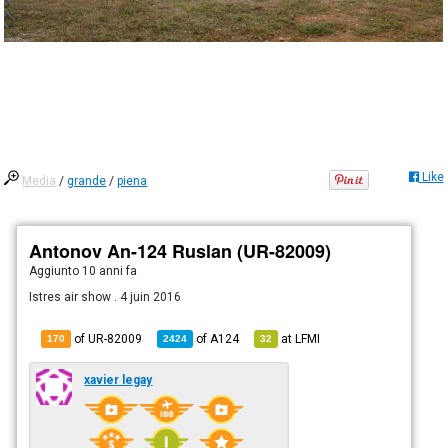
Like
Media
/
grande
/
piena
Antonov An-124 Ruslan (UR-82009)
Aggiunto
10 anni fa
Istres air show . 4 juin 2016
of UR-82009
of
A124
at
LFMI
170
2424
32
xavier legay