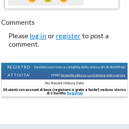
Comments
Please
log in
or
register
to post a
comment.
REGISTRO
Desideri una ricerca completa dello storico di UR-82009 dal
ATTIVITA'
1998?
Acquista adesso. Lo riceverai entro un'ora
No Recent History Data
Gli utenti con account di base (registrarsi è gratis e facile!) vedono storico
di 3 months
Registrati