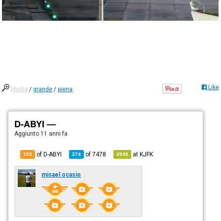
Like
Media
/
grande
/
piena
D-ABYI —
Aggiunto
11 anni fa
of D-ABYI
of
7478
at
KJFK
193
374
4948
misael ocasio