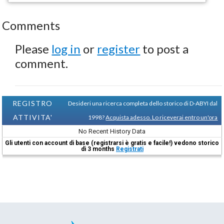
Comments
Please
log in
or
register
to post a
comment.
REGISTRO
Desideri una ricerca completa dello storico di D-ABYI dal
ATTIVITA'
1998?
Acquista adesso. Lo riceverai entro un'ora
No Recent History Data
Gli utenti con account di base (registrarsi è gratis e facile!) vedono storico
di 3 months
Registrati