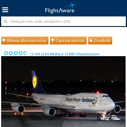
Ritorna alla ricerca foto
Carica le tue foto
Condividi
13
Voti (
4.54
Media) e
15.680
Visualizzazioni