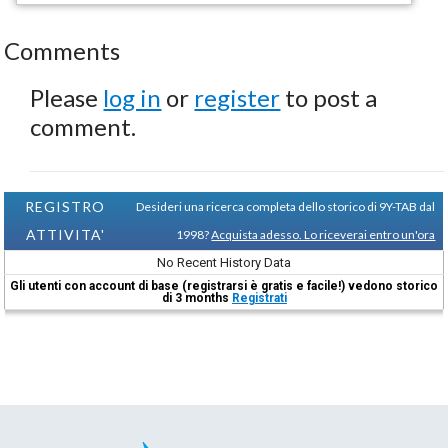
Comments
Please
log in
or
register
to post a
comment.
REGISTRO
Desideri una ricerca completa dello storico di 9Y-TAB dal
ATTIVITA'
1998?
Acquista adesso. Lo riceverai entro un'ora
No Recent History Data
Gli utenti con account di base (registrarsi è gratis e facile!) vedono storico
di 3 months
Registrati