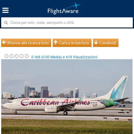
Ritorna alla ricerca foto
Carica le tue foto
Condividi
0
Voti (
0.00
Media) e
419
Visualizzazioni