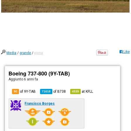
Like
Media
/
grande
/
piena
Boeing 737-800 (9Y-TAB)
Aggiunto
6 anni fa
of 9Y-TAB
of
B738
at
KFLL
90
71618
4539
Francisco Borges