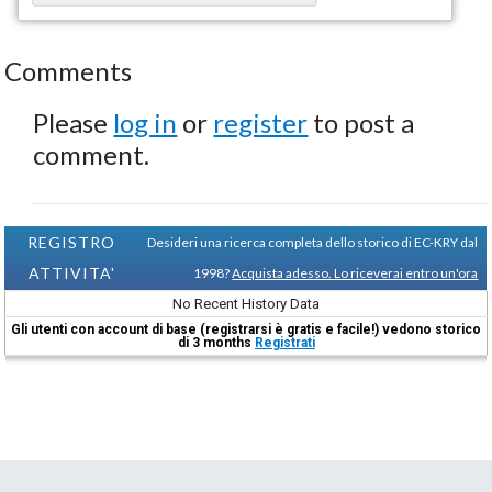
Comments
Please
log in
or
register
to post a
comment.
REGISTRO
Desideri una ricerca completa dello storico di EC-KRY dal
ATTIVITA'
1998?
Acquista adesso. Lo riceverai entro un'ora
No Recent History Data
Gli utenti con account di base (registrarsi è gratis e facile!) vedono storico
di 3 months
Registrati