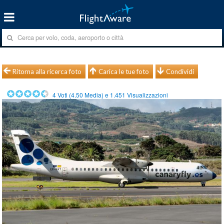
Ritorna alla ricerca foto
Carica le tue foto
Condividi
4
Voti (
4.50
Media) e
1.451
Visualizzazioni