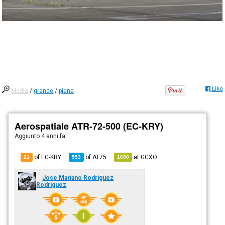
Like
Media
/
grande
/
piena
Aerospatiale ATR-72-500 (EC-KRY)
Aggiunto
4 anni fa
of EC-KRY
of
AT75
at
GCXO
21
553
1690
Jose Mariano Rodríguez
Rodríguez