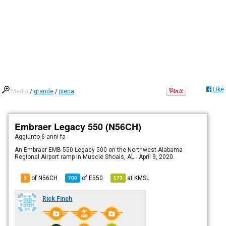
Like
Media
/
grande
/
piena
Embraer Legacy 550 (N56CH)
Aggiunto
6 anni fa
An Embraer EMB-550 Legacy 500 on the Northwest Alabama
Regional Airport ramp in Muscle Shoals, AL - April 9, 2020.
of N56CH
of
E550
at
KMSL
5
700
173
Rick Finch