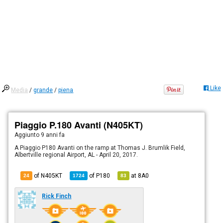
Like
Media
/
grande
/
piena
Piaggio P.180 Avanti (N405KT)
Aggiunto
9 anni fa
A Piaggio P180 Avanti on the ramp at Thomas J. Brumlik Field,
Albertville regional Airport, AL - April 20, 2017.
of N405KT
of
P180
at
8A0
24
1724
83
Rick Finch