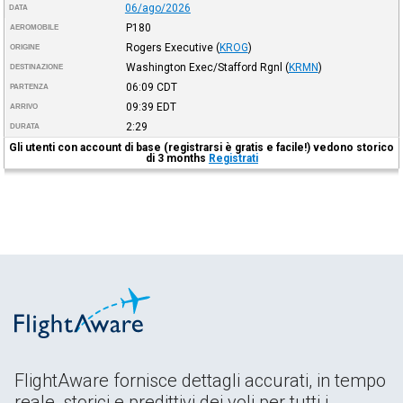
06/ago/2026
DATA
P180
AEROMOBILE
Rogers Executive
(
KROG
)
ORIGINE
Washington Exec/Stafford Rgnl
(
KRMN
)
DESTINAZIONE
06:09
CDT
PARTENZA
09:39
EDT
ARRIVO
2:29
DURATA
Gli utenti con account di base (registrarsi è gratis e facile!) vedono storico
di 3 months
Registrati
FlightAware fornisce dettagli accurati, in tempo
reale, storici e predittivi dei voli per tutti i