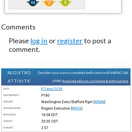
Comments
Please
log in
or
register
to post a
comment.
REGISTRO
Desideri una ricerca completa dello storico di N405KT dal
ATTIVITA'
1998?
Acquista adesso. Lo riceverai entro un'ora
07/ago/2026
DATA
P180
AEROMOBILE
Washington Exec/Stafford Rgnl
(
KRMN
)
ORIGINE
Rogers Executive
(
KROG
)
DESTINAZIONE
18:08
EDT
PARTENZA
20:05
CDT
ARRIVO
2:57
DURATA