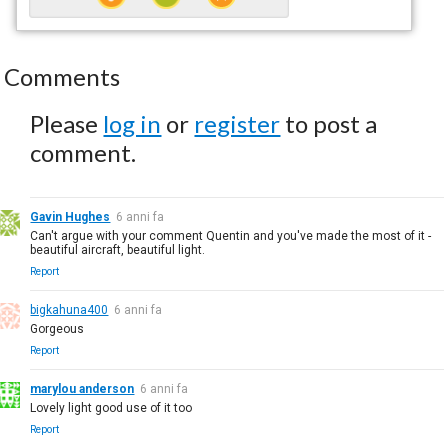
Comments
Please
log in
or
register
to post a
comment.
Gavin Hughes
6 anni fa
Can't argue with your comment Quentin and you've made the most of it -
beautiful aircraft, beautiful light.
Report
bigkahuna400
6 anni fa
Gorgeous
Report
marylou anderson
6 anni fa
Lovely light good use of it too
Report