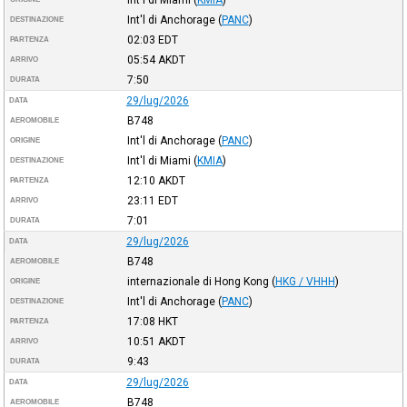
Int'l di Anchorage
(
PANC
)
DESTINAZIONE
02:03
EDT
PARTENZA
05:54
AKDT
ARRIVO
7:50
DURATA
29/lug/2026
DATA
B748
AEROMOBILE
Int'l di Anchorage
(
PANC
)
ORIGINE
Int'l di Miami
(
KMIA
)
DESTINAZIONE
12:10
AKDT
PARTENZA
23:11
EDT
ARRIVO
7:01
DURATA
29/lug/2026
DATA
B748
AEROMOBILE
internazionale di Hong Kong
(
HKG / VHHH
)
ORIGINE
Int'l di Anchorage
(
PANC
)
DESTINAZIONE
17:08
HKT
PARTENZA
10:51
AKDT
ARRIVO
9:43
DURATA
29/lug/2026
DATA
B748
AEROMOBILE