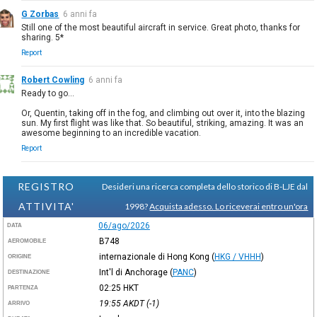
G Zorbas
6 anni fa
Still one of the most beautiful aircraft in service. Great photo, thanks for
sharing. 5*
Report
Robert Cowling
6 anni fa
Ready to go...
Or, Quentin, taking off in the fog, and climbing out over it, into the blazing
sun. My first flight was like that. So beautiful, striking, amazing. It was an
awesome beginning to an incredible vacation.
Report
REGISTRO
Desideri una ricerca completa dello storico di B-LJE dal
ATTIVITA'
1998?
Acquista adesso. Lo riceverai entro un'ora
06/ago/2026
DATA
B748
AEROMOBILE
internazionale di Hong Kong
(
HKG / VHHH
)
ORIGINE
Int'l di Anchorage
(
PANC
)
DESTINAZIONE
02:25
HKT
PARTENZA
19:55
AKDT
(-1)
ARRIVO