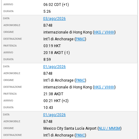
06:02
CDT
(+1)
ARRIVO
5:26
DURATA
03/ago/2026
DATA
B748
AEROMOBILE
internazionale di Hong Kong
(
HKG / VHHH
)
ORIGINE
Int'l di Anchorage
(
PANC
)
DESTINAZIONE
03:19
HKT
PARTENZA
20:18
AKDT
(-1)
ARRIVO
8:59
DURATA
01/ago/2026
DATA
B748
AEROMOBILE
Int'l di Anchorage
(
PANC
)
ORIGINE
internazionale di Hong Kong
(
HKG / VHHH
)
DESTINAZIONE
21:38
AKDT
PARTENZA
00:21
HKT
(+2)
ARRIVO
10:43
DURATA
01/ago/2026
DATA
B748
AEROMOBILE
Mexico City Santa Lucía Airport
(
NLU / MMSM
)
ORIGINE
Int'l di Anchorage
(
PANC
)
DESTINAZIONE