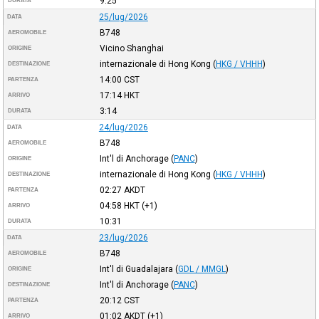
9:25
DURATA
25/lug/2026
DATA
B748
AEROMOBILE
Vicino Shanghai
ORIGINE
internazionale di Hong Kong
(
HKG / VHHH
)
DESTINAZIONE
14:00
CST
PARTENZA
17:14
HKT
ARRIVO
3:14
DURATA
24/lug/2026
DATA
B748
AEROMOBILE
Int'l di Anchorage
(
PANC
)
ORIGINE
internazionale di Hong Kong
(
HKG / VHHH
)
DESTINAZIONE
02:27
AKDT
PARTENZA
04:58
HKT
(+1)
ARRIVO
10:31
DURATA
23/lug/2026
DATA
B748
AEROMOBILE
Int'l di Guadalajara
(
GDL / MMGL
)
ORIGINE
Int'l di Anchorage
(
PANC
)
DESTINAZIONE
20:12
CST
PARTENZA
01:02
AKDT
(+1)
ARRIVO