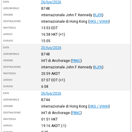
26/lug/2026
DATA
B748
AEROMOBILE
internazionale John F. Kennedy
(
KJFK
)
ORIGINE
internazionale di Hong Kong
(
HKG / VHHH
)
DESTINAZIONE
13:53
EDT
PARTENZA
16:58
HKT
(+1)
ARRIVO
15:05
DURATA
25/lug/2026
DATA
B748
AEROMOBILE
Int'l di Anchorage
(
PANC
)
ORIGINE
internazionale John F. Kennedy
(
KJFK
)
DESTINAZIONE
20:59
AKDT
PARTENZA
07:07
EDT
(+1)
ARRIVO
6:08
DURATA
26/lug/2026
DATA
B744
AEROMOBILE
internazionale di Hong Kong
(
HKG / VHHH
)
ORIGINE
Int'l di Anchorage
(
PANC
)
DESTINAZIONE
01:51
HKT
PARTENZA
19:16
AKDT
(-1)
ARRIVO