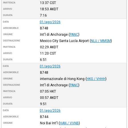
13:37
CST
PARTENZA
18:53
AKDT
ARRIVO
7:16
DURATA
01/ago/2026
DATA
B748
AEROMOBILE
Int'l di Anchorage
(
PANC
)
ORIGINE
Mexico City Santa Lucía Airport
(
NLU / MMSM
)
DESTINAZIONE
02:29
AKDT
PARTENZA
11:20
CST
ARRIVO
6:51
DURATA
01/ago/2026
DATA
B748
AEROMOBILE
internazionale di Hong Kong
(
HKG / VHHH
)
ORIGINE
Int'l di Anchorage
(
PANC
)
DESTINAZIONE
07:05
HKT
PARTENZA
00:57
AKDT
ARRIVO
9:51
DURATA
01/ago/2026
DATA
B744
AEROMOBILE
Noi Bai Int'l
(
HAN / VVNB
)
ORIGINE