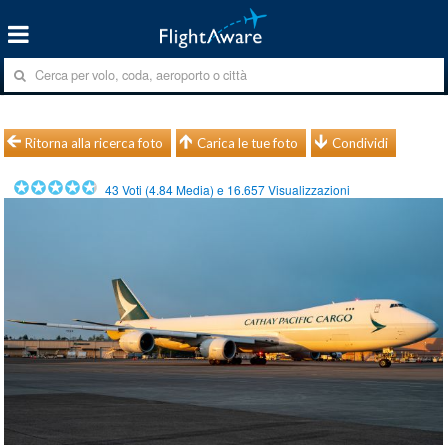
Ritorna alla ricerca foto
Carica le tue foto
Condividi
43
Voti (
4.84
Media) e
16.657
Visualizzazioni