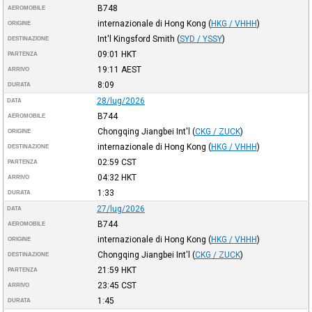
B748
AEROMOBILE
internazionale di Hong Kong
(
HKG / VHHH
)
ORIGINE
Int'l Kingsford Smith
(
SYD / YSSY
)
DESTINAZIONE
09:01
HKT
PARTENZA
19:11
AEST
ARRIVO
8:09
DURATA
28/lug/2026
DATA
B744
AEROMOBILE
Chongqing Jiangbei Int'l
(
CKG / ZUCK
)
ORIGINE
internazionale di Hong Kong
(
HKG / VHHH
)
DESTINAZIONE
02:59
CST
PARTENZA
04:32
HKT
ARRIVO
1:33
DURATA
27/lug/2026
DATA
B744
AEROMOBILE
internazionale di Hong Kong
(
HKG / VHHH
)
ORIGINE
Chongqing Jiangbei Int'l
(
CKG / ZUCK
)
DESTINAZIONE
21:59
HKT
PARTENZA
23:45
CST
ARRIVO
1:45
DURATA