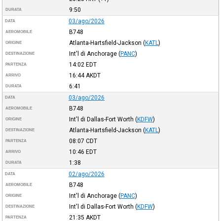
9:50
DURATA
03/ago/2026
DATA
B748
AEROMOBILE
Atlanta-Hartsfield-Jackson
(
KATL
)
ORIGINE
Int'l di Anchorage
(
PANC
)
DESTINAZIONE
14:02
EDT
PARTENZA
16:44
AKDT
ARRIVO
6:41
DURATA
03/ago/2026
DATA
B748
AEROMOBILE
Int'l di Dallas-Fort Worth
(
KDFW
)
ORIGINE
Atlanta-Hartsfield-Jackson
(
KATL
)
DESTINAZIONE
08:07
CDT
PARTENZA
10:46
EDT
ARRIVO
1:38
DURATA
02/ago/2026
DATA
B748
AEROMOBILE
Int'l di Anchorage
(
PANC
)
ORIGINE
Int'l di Dallas-Fort Worth
(
KDFW
)
DESTINAZIONE
21:35
AKDT
PARTENZA