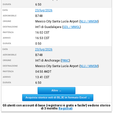
6:50
DURATA
23/lug/2026
DATA
B748
AEROMOBILE
Mexico City Santa Lucía Airport
(
NLU / MMSM
)
ORIGINE
Int'l di Guadalajara
(
GDL / MMGL
)
DESTINAZIONE
16:02
CST
PARTENZA
16:53
CST
ARRIVO
0:50
DURATA
23/lug/2026
DATA
B748
AEROMOBILE
Int'l di Anchorage
(
PANC
)
ORIGINE
Mexico City Santa Lucía Airport
(
NLU / MMSM
)
DESTINAZIONE
04:50
AKDT
PARTENZA
13:41
CST
ARRIVO
6:50
DURATA
Altro →
Acquista storico voli di BLJE in formato Excel →
Gli utenti con account di base (registrarsi è gratis e facile!) vedono storico
di 3 months
Registrati