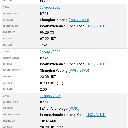
In volo
DURATA
05/ago/2026
DATA
B748
AEROMOBILE
Shanghai-Pudong
(
PVG / ZSPD
)
ORIGINE
internazionale di Hong Kong
(
HKG / VHHH
)
DESTINAZIONE
05:29
CST
PARTENZA
07:22
HKT
ARRIVO
1:52
DURATA
04/ago/2026
DATA
B748
AEROMOBILE
internazionale di Hong Kong
(
HKG / VHHH
)
ORIGINE
Shanghai-Pudong
(
PVG / ZSPD
)
DESTINAZIONE
23:38
HKT
PARTENZA
01:39
CST
(+1)
ARRIVO
2:00
DURATA
03/ago/2026
DATA
B748
AEROMOBILE
Int'l di Anchorage
(
PANC
)
ORIGINE
internazionale di Hong Kong
(
HKG / VHHH
)
DESTINAZIONE
18:37
AKDT
PARTENZA
20:28
HKT
(+1)
ARRIVO