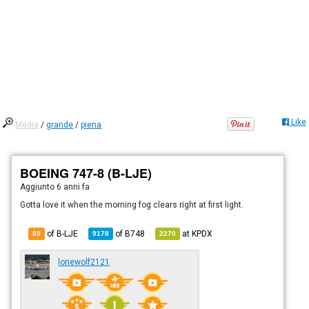
Like
Media
/
grande
/
piena
BOEING 747-8 (B-LJE)
Aggiunto
6 anni fa
Gotta love it when the morning fog clears right at first light.
of B-LJE
of
B748
at
KPDX
89
9178
2270
lonewolf2121