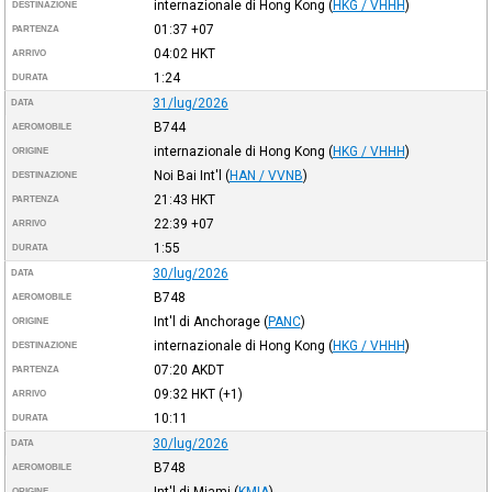
internazionale di Hong Kong
(
HKG / VHHH
)
DESTINAZIONE
01:37
+07
PARTENZA
04:02
HKT
ARRIVO
1:24
DURATA
31/lug/2026
DATA
B744
AEROMOBILE
internazionale di Hong Kong
(
HKG / VHHH
)
ORIGINE
Noi Bai Int'l
(
HAN / VVNB
)
DESTINAZIONE
21:43
HKT
PARTENZA
22:39
+07
ARRIVO
1:55
DURATA
30/lug/2026
DATA
B748
AEROMOBILE
Int'l di Anchorage
(
PANC
)
ORIGINE
internazionale di Hong Kong
(
HKG / VHHH
)
DESTINAZIONE
07:20
AKDT
PARTENZA
09:32
HKT
(+1)
ARRIVO
10:11
DURATA
30/lug/2026
DATA
B748
AEROMOBILE
Int'l di Miami
(
KMIA
)
ORIGINE