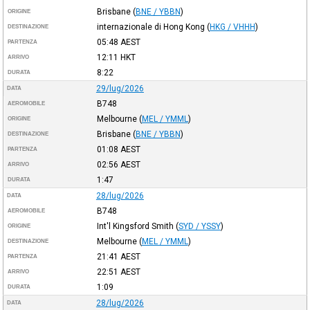
Brisbane
(
BNE / YBBN
)
ORIGINE
internazionale di Hong Kong
(
HKG / VHHH
)
DESTINAZIONE
05:48
AEST
PARTENZA
12:11
HKT
ARRIVO
8:22
DURATA
29/lug/2026
DATA
B748
AEROMOBILE
Melbourne
(
MEL / YMML
)
ORIGINE
Brisbane
(
BNE / YBBN
)
DESTINAZIONE
01:08
AEST
PARTENZA
02:56
AEST
ARRIVO
1:47
DURATA
28/lug/2026
DATA
B748
AEROMOBILE
Int'l Kingsford Smith
(
SYD / YSSY
)
ORIGINE
Melbourne
(
MEL / YMML
)
DESTINAZIONE
21:41
AEST
PARTENZA
22:51
AEST
ARRIVO
1:09
DURATA
28/lug/2026
DATA