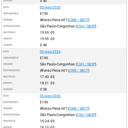
0:40
DURATA
05/ago/2026
DATA
E190
AEROMOBILE
Afonso Pena Int'l
(
CWB / SBCT
)
ORIGINE
São Paulo-Congonhas
(
CGH / SBSP
)
DESTINAZIONE
19:09
-03
PARTENZA
19:55
-03
ARRIVO
0:46
DURATA
05/ago/2026
DATA
E190
AEROMOBILE
São Paulo-Congonhas
(
CGH / SBSP
)
ORIGINE
Afonso Pena Int'l
(
CWB / SBCT
)
DESTINAZIONE
17:43
-03
PARTENZA
18:21
-03
ARRIVO
0:38
DURATA
05/ago/2026
DATA
E190
AEROMOBILE
Afonso Pena Int'l
(
CWB / SBCT
)
ORIGINE
São Paulo-Congonhas
(
CGH / SBSP
)
DESTINAZIONE
15:24
-03
PARTENZA
16:10
-03
ARRIVO