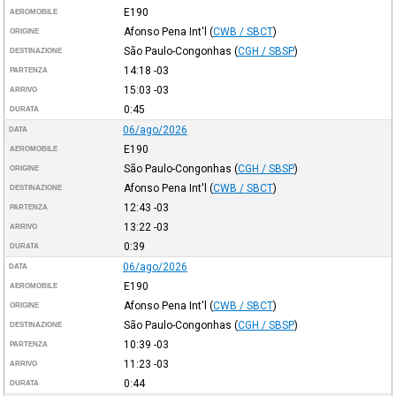
E190
AEROMOBILE
Afonso Pena Int'l
(
CWB / SBCT
)
ORIGINE
São Paulo-Congonhas
(
CGH / SBSP
)
DESTINAZIONE
14:18
-03
PARTENZA
15:03
-03
ARRIVO
0:45
DURATA
06/ago/2026
DATA
E190
AEROMOBILE
São Paulo-Congonhas
(
CGH / SBSP
)
ORIGINE
Afonso Pena Int'l
(
CWB / SBCT
)
DESTINAZIONE
12:43
-03
PARTENZA
13:22
-03
ARRIVO
0:39
DURATA
06/ago/2026
DATA
E190
AEROMOBILE
Afonso Pena Int'l
(
CWB / SBCT
)
ORIGINE
São Paulo-Congonhas
(
CGH / SBSP
)
DESTINAZIONE
10:39
-03
PARTENZA
11:23
-03
ARRIVO
0:44
DURATA