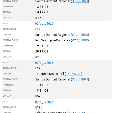
Santos Dumont Regional
(
SDU / SBRJ
)
DESTINAZIONE
13:33
-03
PARTENZA
14:18
-03
ARRIVO
0:45
DURATA
02/ago/2026
DATA
E190
AEROMOBILE
Santos Dumont Regional
(
SDU / SBRJ
)
ORIGINE
Int'l Viracopos-Campinas
(
VCP / SBKP
)
DESTINAZIONE
19:26
-03
PARTENZA
20:19
-03
ARRIVO
0:53
DURATA
02/ago/2026
DATA
E190
AEROMOBILE
Tancredo Neves Int'l
(
CNF / SBCF
)
ORIGINE
Santos Dumont Regional
(
SDU / SBRJ
)
DESTINAZIONE
17:48
-03
PARTENZA
18:31
-03
ARRIVO
0:43
DURATA
02/ago/2026
DATA
E190
AEROMOBILE
São Paulo-Congonhas
(
CGH / SBSP
)
ORIGINE