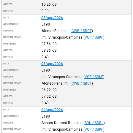
10:26
-03
ARRIVO
0:39
DURATA
05/ago/2026
DATA
E190
AEROMOBILE
Afonso Pena Int'l
(
CWB / SBCT
)
ORIGINE
Int'l Viracopos-Campinas
(
VCP / SBKP
)
DESTINAZIONE
07:56
-03
PARTENZA
08:36
-03
ARRIVO
0:40
DURATA
05/ago/2026
DATA
E190
AEROMOBILE
Int'l Viracopos-Campinas
(
VCP / SBKP
)
ORIGINE
Afonso Pena Int'l
(
CWB / SBCT
)
DESTINAZIONE
06:22
-03
PARTENZA
07:02
-03
ARRIVO
0:40
DURATA
04/ago/2026
DATA
E190
AEROMOBILE
Santos Dumont Regional
(
SDU / SBRJ
)
ORIGINE
Int'l Viracopos-Campinas
(
VCP / SBKP
)
DESTINAZIONE