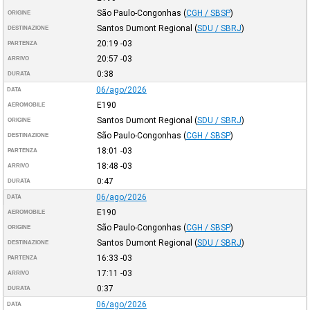
São Paulo-Congonhas
(
CGH / SBSP
)
ORIGINE
Santos Dumont Regional
(
SDU / SBRJ
)
DESTINAZIONE
20:19
-03
PARTENZA
20:57
-03
ARRIVO
0:38
DURATA
06/ago/2026
DATA
E190
AEROMOBILE
Santos Dumont Regional
(
SDU / SBRJ
)
ORIGINE
São Paulo-Congonhas
(
CGH / SBSP
)
DESTINAZIONE
18:01
-03
PARTENZA
18:48
-03
ARRIVO
0:47
DURATA
06/ago/2026
DATA
E190
AEROMOBILE
São Paulo-Congonhas
(
CGH / SBSP
)
ORIGINE
Santos Dumont Regional
(
SDU / SBRJ
)
DESTINAZIONE
16:33
-03
PARTENZA
17:11
-03
ARRIVO
0:37
DURATA
06/ago/2026
DATA