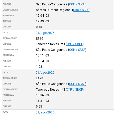
São Paulo-Congonhas
(
CGH / SBSP
)
ORIGINE
Santos Dumont Regional
(
SDU / SBRJ
)
DESTINAZIONE
19:04
-03
PARTENZA
19:49
-03
ARRIVO
0:45
DURATA
01/ago/2026
DATA
E190
AEROMOBILE
Tancredo Neves Int'l
(
CNF / SBCF
)
ORIGINE
São Paulo-Congonhas
(
CGH / SBSP
)
DESTINAZIONE
15:11
-03
PARTENZA
16:14
-03
ARRIVO
1:03
DURATA
01/ago/2026
DATA
E190
AEROMOBILE
São Paulo-Congonhas
(
CGH / SBSP
)
ORIGINE
Tancredo Neves Int'l
(
CNF / SBCF
)
DESTINAZIONE
10:36
-03
PARTENZA
11:31
-03
ARRIVO
0:55
DURATA
01/ago/2026
DATA