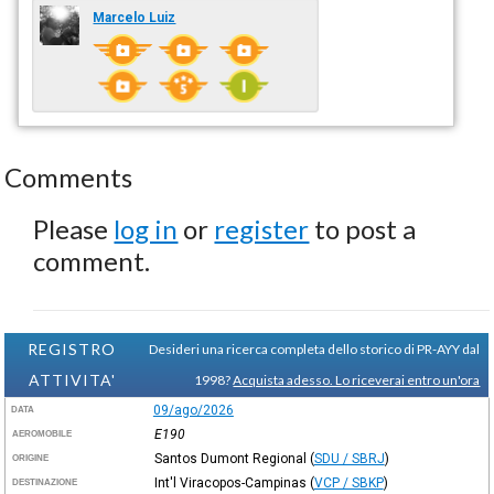
Marcelo Luiz
Comments
Please
log in
or
register
to post a
comment.
REGISTRO
Desideri una ricerca completa dello storico di PR-AYY dal
ATTIVITA'
1998?
Acquista adesso. Lo riceverai entro un'ora
09/ago/2026
DATA
E190
AEROMOBILE
Santos Dumont Regional
(
SDU / SBRJ
)
ORIGINE
Int'l Viracopos-Campinas
(
VCP / SBKP
)
DESTINAZIONE