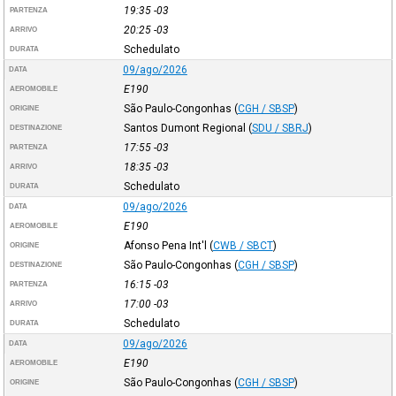
19:35
-03
PARTENZA
20:25
-03
ARRIVO
Schedulato
DURATA
09/ago/2026
DATA
E190
AEROMOBILE
São Paulo-Congonhas
(
CGH / SBSP
)
ORIGINE
Santos Dumont Regional
(
SDU / SBRJ
)
DESTINAZIONE
17:55
-03
PARTENZA
18:35
-03
ARRIVO
Schedulato
DURATA
09/ago/2026
DATA
E190
AEROMOBILE
Afonso Pena Int'l
(
CWB / SBCT
)
ORIGINE
São Paulo-Congonhas
(
CGH / SBSP
)
DESTINAZIONE
16:15
-03
PARTENZA
17:00
-03
ARRIVO
Schedulato
DURATA
09/ago/2026
DATA
E190
AEROMOBILE
São Paulo-Congonhas
(
CGH / SBSP
)
ORIGINE