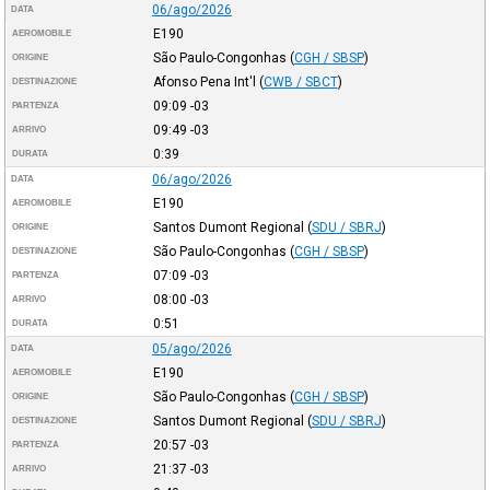
06/ago/2026
DATA
E190
AEROMOBILE
São Paulo-Congonhas
(
CGH / SBSP
)
ORIGINE
Afonso Pena Int'l
(
CWB / SBCT
)
DESTINAZIONE
09:09
-03
PARTENZA
09:49
-03
ARRIVO
0:39
DURATA
06/ago/2026
DATA
E190
AEROMOBILE
Santos Dumont Regional
(
SDU / SBRJ
)
ORIGINE
São Paulo-Congonhas
(
CGH / SBSP
)
DESTINAZIONE
07:09
-03
PARTENZA
08:00
-03
ARRIVO
0:51
DURATA
05/ago/2026
DATA
E190
AEROMOBILE
São Paulo-Congonhas
(
CGH / SBSP
)
ORIGINE
Santos Dumont Regional
(
SDU / SBRJ
)
DESTINAZIONE
20:57
-03
PARTENZA
21:37
-03
ARRIVO