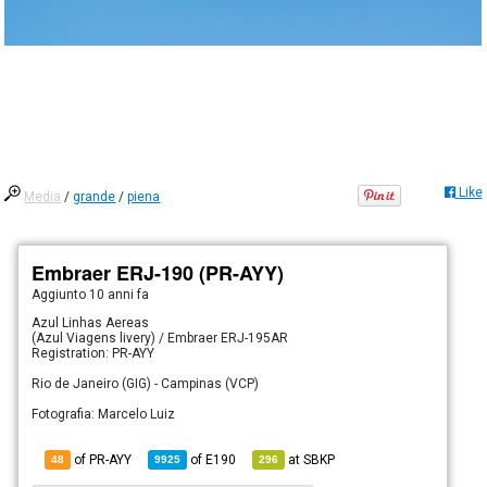
Like
Media
/
grande
/
piena
Embraer ERJ-190 (PR-AYY)
Aggiunto
10 anni fa
Azul Linhas Aereas
(Azul Viagens livery) / Embraer ERJ-195AR
Registration: PR-AYY
Rio de Janeiro (GIG) - Campinas (VCP)
Fotografia: Marcelo Luiz
of PR-AYY
of
E190
at
SBKP
48
9925
296