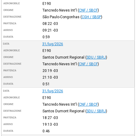
E190
AEROMOBILE
Tancredo Neves Int'l
(
CNF / SBCF
)
ORIGINE
São Paulo-Congonhas
(
CGH / SBSP
)
DESTINAZIONE
08:22
-03
PARTENZA
09:21
-03
ARRIVO
0:59
DURATA
31/lug/2026
DATA
E190
AEROMOBILE
Santos Dumont Regional
(
SDU / SBRJ
)
ORIGINE
Tancredo Neves Int'l
(
CNF / SBCF
)
DESTINAZIONE
20:19
-03
PARTENZA
21:10
-03
ARRIVO
0:51
DURATA
31/lug/2026
DATA
E190
AEROMOBILE
Tancredo Neves Int'l
(
CNF / SBCF
)
ORIGINE
Santos Dumont Regional
(
SDU / SBRJ
)
DESTINAZIONE
18:27
-03
PARTENZA
19:13
-03
ARRIVO
0:46
DURATA