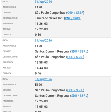
31/lug/2026
DATA
E190
AEROMOBILE
São Paulo-Congonhas
(
CGH / SBSP
)
ORIGINE
Tancredo Neves Int'l
(
CNF / SBCF
)
DESTINAZIONE
16:26
-03
PARTENZA
17:22
-03
ARRIVO
0:56
DURATA
31/lug/2026
DATA
E190
AEROMOBILE
Santos Dumont Regional
(
SDU / SBRJ
)
ORIGINE
São Paulo-Congonhas
(
CGH / SBSP
)
DESTINAZIONE
13:58
-03
PARTENZA
14:44
-03
ARRIVO
0:46
DURATA
31/lug/2026
DATA
E190
AEROMOBILE
São Paulo-Congonhas
(
CGH / SBSP
)
ORIGINE
Santos Dumont Regional
(
SDU / SBRJ
)
DESTINAZIONE
12:25
-03
PARTENZA
13:05
-03
ARRIVO