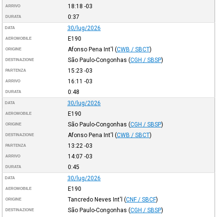
18:18
-03
ARRIVO
0:37
DURATA
30/lug/2026
DATA
E190
AEROMOBILE
Afonso Pena Int'l
(
CWB / SBCT
)
ORIGINE
São Paulo-Congonhas
(
CGH / SBSP
)
DESTINAZIONE
15:23
-03
PARTENZA
16:11
-03
ARRIVO
0:48
DURATA
30/lug/2026
DATA
E190
AEROMOBILE
São Paulo-Congonhas
(
CGH / SBSP
)
ORIGINE
Afonso Pena Int'l
(
CWB / SBCT
)
DESTINAZIONE
13:22
-03
PARTENZA
14:07
-03
ARRIVO
0:45
DURATA
30/lug/2026
DATA
E190
AEROMOBILE
Tancredo Neves Int'l
(
CNF / SBCF
)
ORIGINE
São Paulo-Congonhas
(
CGH / SBSP
)
DESTINAZIONE