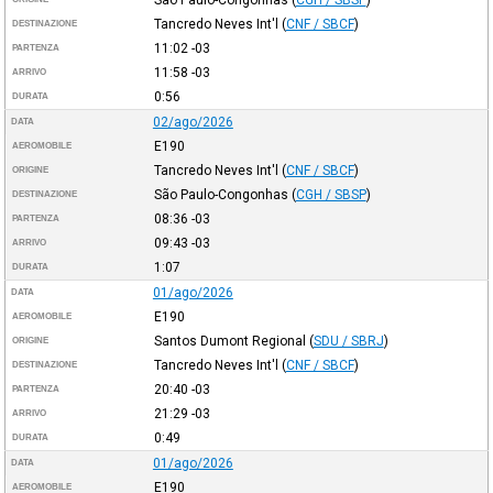
Tancredo Neves Int'l
(
CNF / SBCF
)
DESTINAZIONE
11:02
-03
PARTENZA
11:58
-03
ARRIVO
0:56
DURATA
02/ago/2026
DATA
E190
AEROMOBILE
Tancredo Neves Int'l
(
CNF / SBCF
)
ORIGINE
São Paulo-Congonhas
(
CGH / SBSP
)
DESTINAZIONE
08:36
-03
PARTENZA
09:43
-03
ARRIVO
1:07
DURATA
01/ago/2026
DATA
E190
AEROMOBILE
Santos Dumont Regional
(
SDU / SBRJ
)
ORIGINE
Tancredo Neves Int'l
(
CNF / SBCF
)
DESTINAZIONE
20:40
-03
PARTENZA
21:29
-03
ARRIVO
0:49
DURATA
01/ago/2026
DATA
E190
AEROMOBILE