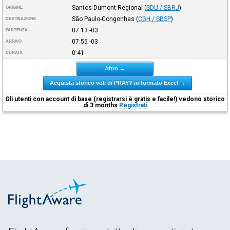
Santos Dumont Regional
(
SDU / SBRJ
)
ORIGINE
São Paulo-Congonhas
(
CGH / SBSP
)
DESTINAZIONE
07:13
-03
PARTENZA
07:55
-03
ARRIVO
0:41
DURATA
Altro →
Acquista storico voli di PRAYY in formato Excel →
Gli utenti con account di base (registrarsi è gratis e facile!) vedono storico
di 3 months
Registrati