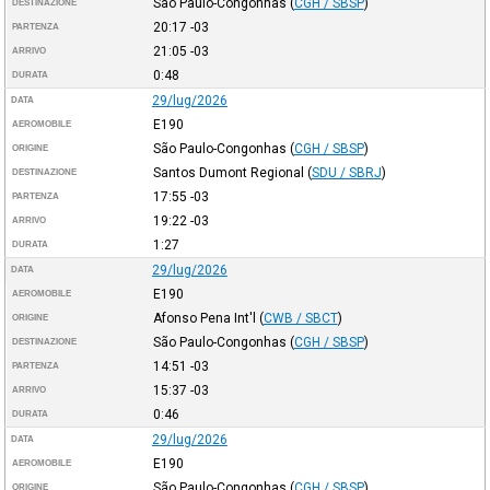
São Paulo-Congonhas
(
CGH / SBSP
)
DESTINAZIONE
20:17
-03
PARTENZA
21:05
-03
ARRIVO
0:48
DURATA
29/lug/2026
DATA
E190
AEROMOBILE
São Paulo-Congonhas
(
CGH / SBSP
)
ORIGINE
Santos Dumont Regional
(
SDU / SBRJ
)
DESTINAZIONE
17:55
-03
PARTENZA
19:22
-03
ARRIVO
1:27
DURATA
29/lug/2026
DATA
E190
AEROMOBILE
Afonso Pena Int'l
(
CWB / SBCT
)
ORIGINE
São Paulo-Congonhas
(
CGH / SBSP
)
DESTINAZIONE
14:51
-03
PARTENZA
15:37
-03
ARRIVO
0:46
DURATA
29/lug/2026
DATA
E190
AEROMOBILE
São Paulo-Congonhas
(
CGH / SBSP
)
ORIGINE