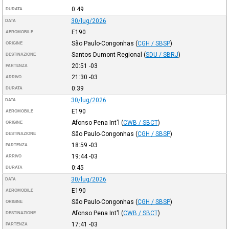
0:49
DURATA
30/lug/2026
DATA
E190
AEROMOBILE
São Paulo-Congonhas
(
CGH / SBSP
)
ORIGINE
Santos Dumont Regional
(
SDU / SBRJ
)
DESTINAZIONE
20:51
-03
PARTENZA
21:30
-03
ARRIVO
0:39
DURATA
30/lug/2026
DATA
E190
AEROMOBILE
Afonso Pena Int'l
(
CWB / SBCT
)
ORIGINE
São Paulo-Congonhas
(
CGH / SBSP
)
DESTINAZIONE
18:59
-03
PARTENZA
19:44
-03
ARRIVO
0:45
DURATA
30/lug/2026
DATA
E190
AEROMOBILE
São Paulo-Congonhas
(
CGH / SBSP
)
ORIGINE
Afonso Pena Int'l
(
CWB / SBCT
)
DESTINAZIONE
17:41
-03
PARTENZA