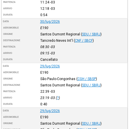
11:24
-03
PARTENZA
12:18
-03
ARRIVO
0:54
DURATA
30/lug/2026
DATA
E190
AEROMOBILE
Santos Dumont Regional
(
SDU / SBRJ
)
ORIGINE
Tancredo Neves Int'l
(
CNF / SBCF
)
DESTINAZIONE
08:30
-03
PARTENZA
09:15
-03
ARRIVO
Cancellato
DURATA
29/lug/2026
DATA
E190
AEROMOBILE
São Paulo-Congonhas
(
CGH / SBSP
)
ORIGINE
Santos Dumont Regional
(
SDU / SBRJ
)
DESTINAZIONE
22:39
-03
PARTENZA
23:19
-03
(
?
)
ARRIVO
0:40
DURATA
29/lug/2026
DATA
E190
AEROMOBILE
Santos Dumont Regional
(
SDU / SBRJ
)
ORIGINE