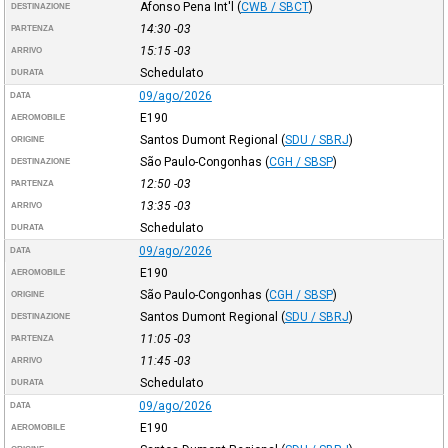
Afonso Pena Int'l
(
CWB / SBCT
)
DESTINAZIONE
14:30
-03
PARTENZA
15:15
-03
ARRIVO
Schedulato
DURATA
09/ago/2026
DATA
E190
AEROMOBILE
Santos Dumont Regional
(
SDU / SBRJ
)
ORIGINE
São Paulo-Congonhas
(
CGH / SBSP
)
DESTINAZIONE
12:50
-03
PARTENZA
13:35
-03
ARRIVO
Schedulato
DURATA
09/ago/2026
DATA
E190
AEROMOBILE
São Paulo-Congonhas
(
CGH / SBSP
)
ORIGINE
Santos Dumont Regional
(
SDU / SBRJ
)
DESTINAZIONE
11:05
-03
PARTENZA
11:45
-03
ARRIVO
Schedulato
DURATA
09/ago/2026
DATA
E190
AEROMOBILE