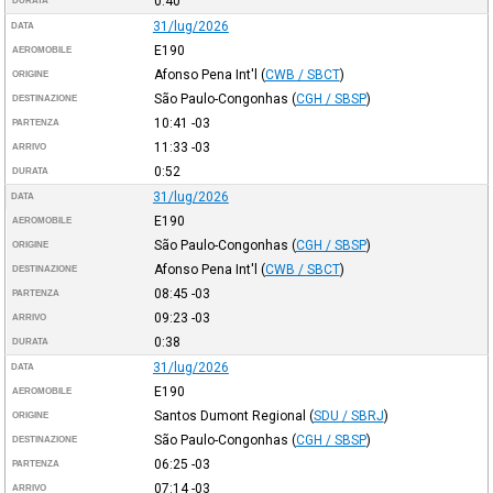
0:40
DURATA
31/lug/2026
DATA
E190
AEROMOBILE
Afonso Pena Int'l
(
CWB / SBCT
)
ORIGINE
São Paulo-Congonhas
(
CGH / SBSP
)
DESTINAZIONE
10:41
-03
PARTENZA
11:33
-03
ARRIVO
0:52
DURATA
31/lug/2026
DATA
E190
AEROMOBILE
São Paulo-Congonhas
(
CGH / SBSP
)
ORIGINE
Afonso Pena Int'l
(
CWB / SBCT
)
DESTINAZIONE
08:45
-03
PARTENZA
09:23
-03
ARRIVO
0:38
DURATA
31/lug/2026
DATA
E190
AEROMOBILE
Santos Dumont Regional
(
SDU / SBRJ
)
ORIGINE
São Paulo-Congonhas
(
CGH / SBSP
)
DESTINAZIONE
06:25
-03
PARTENZA
07:14
-03
ARRIVO