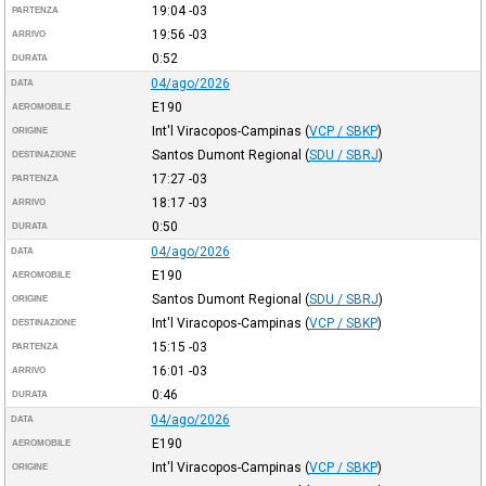
19:04
-03
PARTENZA
19:56
-03
ARRIVO
0:52
DURATA
04/ago/2026
DATA
E190
AEROMOBILE
Int'l Viracopos-Campinas
(
VCP / SBKP
)
ORIGINE
Santos Dumont Regional
(
SDU / SBRJ
)
DESTINAZIONE
17:27
-03
PARTENZA
18:17
-03
ARRIVO
0:50
DURATA
04/ago/2026
DATA
E190
AEROMOBILE
Santos Dumont Regional
(
SDU / SBRJ
)
ORIGINE
Int'l Viracopos-Campinas
(
VCP / SBKP
)
DESTINAZIONE
15:15
-03
PARTENZA
16:01
-03
ARRIVO
0:46
DURATA
04/ago/2026
DATA
E190
AEROMOBILE
Int'l Viracopos-Campinas
(
VCP / SBKP
)
ORIGINE