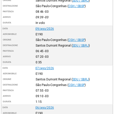
Santos Dumont Regional
(
SDU / SBRJ
)
ORIGINE
São Paulo-Congonhas
(
CGH / SBSP
)
DESTINAZIONE
08:46
-03
PARTENZA
09:39
-03
ARRIVO
In volo
DURATA
09/ago/2026
DATA
E190
AEROMOBILE
São Paulo-Congonhas
(
CGH / SBSP
)
ORIGINE
Santos Dumont Regional
(
SDU / SBRJ
)
DESTINAZIONE
06:45
-03
PARTENZA
07:20
-03
ARRIVO
0:35
DURATA
07/ago/2026
DATA
E190
AEROMOBILE
Santos Dumont Regional
(
SDU / SBRJ
)
ORIGINE
São Paulo-Congonhas
(
CGH / SBSP
)
DESTINAZIONE
07:55
-03
PARTENZA
09:10
-03
ARRIVO
1:15
DURATA
06/ago/2026
DATA
E190
AEROMOBILE