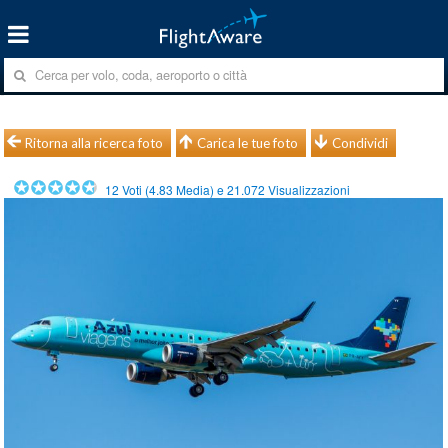
Ritorna alla ricerca foto
Carica le tue foto
Condividi
12
Voti (
4.83
Media) e
21.072
Visualizzazioni