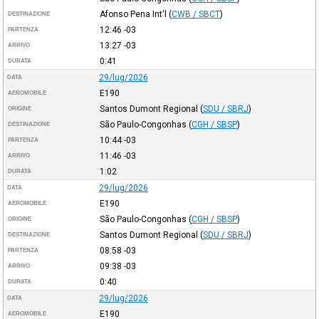
Afonso Pena Int'l
(
CWB / SBCT
)
DESTINAZIONE
12:46
-03
PARTENZA
13:27
-03
ARRIVO
0:41
DURATA
29/lug/2026
DATA
E190
AEROMOBILE
Santos Dumont Regional
(
SDU / SBRJ
)
ORIGINE
São Paulo-Congonhas
(
CGH / SBSP
)
DESTINAZIONE
10:44
-03
PARTENZA
11:46
-03
ARRIVO
1:02
DURATA
29/lug/2026
DATA
E190
AEROMOBILE
São Paulo-Congonhas
(
CGH / SBSP
)
ORIGINE
Santos Dumont Regional
(
SDU / SBRJ
)
DESTINAZIONE
08:58
-03
PARTENZA
09:38
-03
ARRIVO
0:40
DURATA
29/lug/2026
DATA
E190
AEROMOBILE