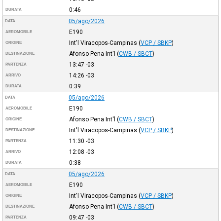
0:46
DURATA
05/ago/2026
DATA
E190
AEROMOBILE
Int'l Viracopos-Campinas
(
VCP / SBKP
)
ORIGINE
Afonso Pena Int'l
(
CWB / SBCT
)
DESTINAZIONE
13:47
-03
PARTENZA
14:26
-03
ARRIVO
0:39
DURATA
05/ago/2026
DATA
E190
AEROMOBILE
Afonso Pena Int'l
(
CWB / SBCT
)
ORIGINE
Int'l Viracopos-Campinas
(
VCP / SBKP
)
DESTINAZIONE
11:30
-03
PARTENZA
12:08
-03
ARRIVO
0:38
DURATA
05/ago/2026
DATA
E190
AEROMOBILE
Int'l Viracopos-Campinas
(
VCP / SBKP
)
ORIGINE
Afonso Pena Int'l
(
CWB / SBCT
)
DESTINAZIONE
09:47
-03
PARTENZA