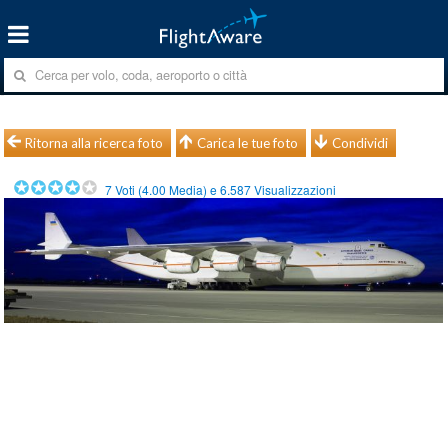
Ritorna alla ricerca foto
Carica le tue foto
Condividi
7
Voti (
4.00
Media) e
6.587
Visualizzazioni