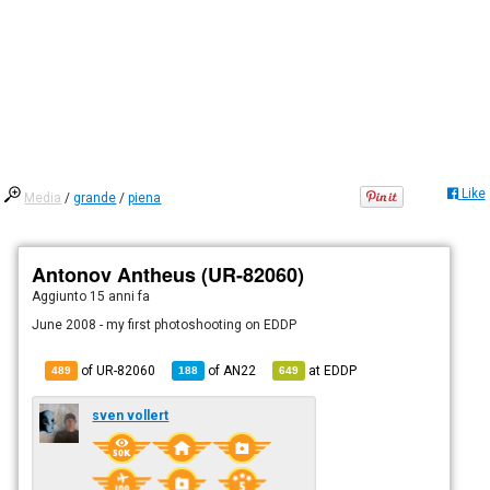
Like
Media
/
grande
/
piena
Antonov Antheus (UR-82060)
Aggiunto
15 anni fa
June 2008 - my first photoshooting on EDDP
of UR-82060
of
AN22
at
EDDP
489
188
649
sven vollert