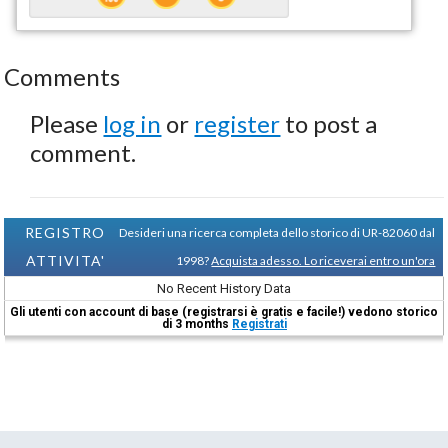
Comments
Please
log in
or
register
to post a
comment.
REGISTRO
Desideri una ricerca completa dello storico di UR-82060 dal
ATTIVITA'
1998?
Acquista adesso. Lo riceverai entro un'ora
No Recent History Data
Gli utenti con account di base (registrarsi è gratis e facile!) vedono storico
di 3 months
Registrati