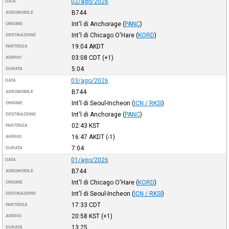
02/ago/2026
DATA
B744
AEROMOBILE
Int'l di Anchorage
(
PANC
)
ORIGINE
Int'l di Chicago O'Hare
(
KORD
)
DESTINAZIONE
19:04
AKDT
PARTENZA
03:08
CDT
(+1)
ARRIVO
5:04
DURATA
03/ago/2026
DATA
B744
AEROMOBILE
Int'l di Seoul-Incheon
(
ICN / RKSI
)
ORIGINE
Int'l di Anchorage
(
PANC
)
DESTINAZIONE
02:43
KST
PARTENZA
16:47
AKDT
(-1)
ARRIVO
7:04
DURATA
01/ago/2026
DATA
B744
AEROMOBILE
Int'l di Chicago O'Hare
(
KORD
)
ORIGINE
Int'l di Seoul-Incheon
(
ICN / RKSI
)
DESTINAZIONE
17:33
CDT
PARTENZA
20:58
KST
(+1)
ARRIVO
13:25
DURATA