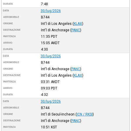
7:48
DURATA
30/lug/2026
DATA
B744
AEROMOBILE
Int'l di Los Angeles
(
KLAX
)
ORIGINE
Int'l di Anchorage
(
PANC
)
DESTINAZIONE
11:35
PDT
PARTENZA
15:05
AKDT
ARRIVO
4:30
DURATA
30/lug/2026
DATA
B744
AEROMOBILE
Int'l di Anchorage
(
PANC
)
ORIGINE
Int'l di Los Angeles
(
KLAX
)
DESTINAZIONE
03:31
AKDT
PARTENZA
09:03
PDT
ARRIVO
4:32
DURATA
30/lug/2026
DATA
B744
AEROMOBILE
Int'l di Seoul-Incheon
(
ICN / RKSI
)
ORIGINE
Int'l di Anchorage
(
PANC
)
DESTINAZIONE
10:51
KST
PARTENZA