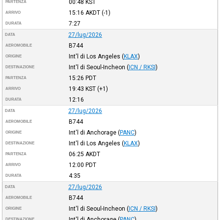
00:48
KST
PARTENZA
15:16
AKDT
(-1)
ARRIVO
7:27
DURATA
27/lug/2026
DATA
B744
AEROMOBILE
Int'l di Los Angeles
(
KLAX
)
ORIGINE
Int'l di Seoul-Incheon
(
ICN / RKSI
)
DESTINAZIONE
15:26
PDT
PARTENZA
19:43
KST
(+1)
ARRIVO
12:16
DURATA
27/lug/2026
DATA
B744
AEROMOBILE
Int'l di Anchorage
(
PANC
)
ORIGINE
Int'l di Los Angeles
(
KLAX
)
DESTINAZIONE
06:25
AKDT
PARTENZA
12:00
PDT
ARRIVO
4:35
DURATA
27/lug/2026
DATA
B744
AEROMOBILE
Int'l di Seoul-Incheon
(
ICN / RKSI
)
ORIGINE
Int'l di Anchorage
(
PANC
)
DESTINAZIONE