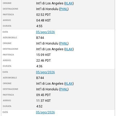
Int'l di Los Angeles
(
KLAX
)
ORIGINE
Int'l di Honolulu
(
PHNL
)
DESTINAZIONE
02:52
PDT
PARTENZA
04:48
HST
ARRIVO
4:55
DURATA
05/ago/2026
DATA
B744
AEROMOBILE
Int'l di Honolulu
(
PHNL
)
ORIGINE
Int'l di Los Angeles
(
KLAX
)
DESTINAZIONE
15:09
HST
PARTENZA
22:46
PDT
ARRIVO
4:36
DURATA
05/ago/2026
DATA
B744
AEROMOBILE
Int'l di Los Angeles
(
KLAX
)
ORIGINE
Int'l di Honolulu
(
PHNL
)
DESTINAZIONE
09:45
PDT
PARTENZA
11:37
HST
ARRIVO
4:52
DURATA
05/ago/2026
DATA