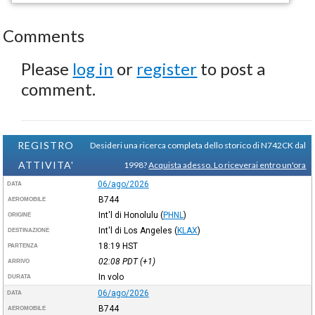
Comments
Please
log in
or
register
to post a
comment.
REGISTRO
Desideri una ricerca completa dello storico di N742CK dal
ATTIVITA'
1998?
Acquista adesso. Lo riceverai entro un'ora
06/ago/2026
DATA
B744
AEROMOBILE
Int'l di Honolulu
(
PHNL
)
ORIGINE
Int'l di Los Angeles
(
KLAX
)
DESTINAZIONE
18:19
HST
PARTENZA
02:08
PDT
(+1)
ARRIVO
In volo
DURATA
06/ago/2026
DATA
B744
AEROMOBILE