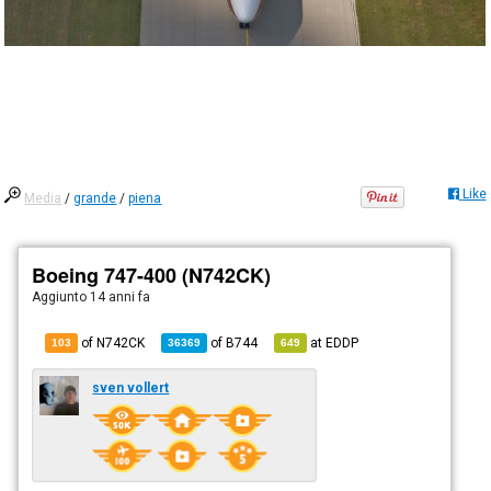
Like
Media
/
grande
/
piena
Boeing 747-400 (N742CK)
Aggiunto
14 anni fa
of N742CK
of
B744
at
EDDP
103
36369
649
sven vollert