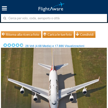
Ritorna alla ricerca foto
Carica le tue foto
Condividi
28
Voti (
4.68
Media) e
17.886
Visualizzazioni