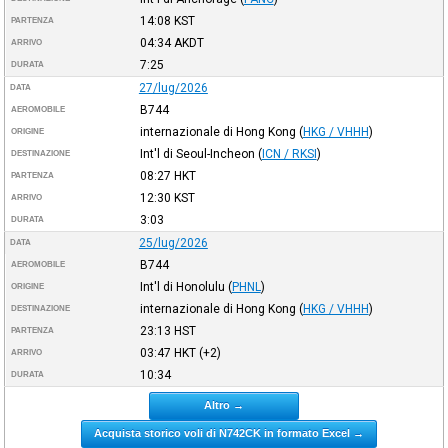
14:08
KST
PARTENZA
04:34
AKDT
ARRIVO
7:25
DURATA
27/lug/2026
DATA
B744
AEROMOBILE
internazionale di Hong Kong
(
HKG / VHHH
)
ORIGINE
Int'l di Seoul-Incheon
(
ICN / RKSI
)
DESTINAZIONE
08:27
HKT
PARTENZA
12:30
KST
ARRIVO
3:03
DURATA
25/lug/2026
DATA
B744
AEROMOBILE
Int'l di Honolulu
(
PHNL
)
ORIGINE
internazionale di Hong Kong
(
HKG / VHHH
)
DESTINAZIONE
23:13
HST
PARTENZA
03:47
HKT
(+2)
ARRIVO
10:34
DURATA
Altro →
Acquista storico voli di N742CK in formato Excel →