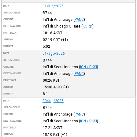
31/lug/2026
DATA
B744
AEROMOBILE
Int'l di Anchorage
(
PANC
)
ORIGINE
Int'l di Chicago O'Hare
(
KORD
)
DESTINAZIONE
18:16
AKDT
PARTENZA
02:19
CDT
(+1)
ARRIVO
5:02
DURATA
01/ago/2026
DATA
B744
AEROMOBILE
Int'l di Seoul-Incheon
(
ICN / RKSI
)
ORIGINE
Int'l di Anchorage
(
PANC
)
DESTINAZIONE
00:26
KST
PARTENZA
15:38
AKDT
(-1)
ARRIVO
8:11
DURATA
30/lug/2026
DATA
B744
AEROMOBILE
Int'l di Anchorage
(
PANC
)
ORIGINE
Int'l di Seoul-Incheon
(
ICN / RKSI
)
DESTINAZIONE
17:21
AKDT
PARTENZA
18:10
KST
(+1)
ARRIVO