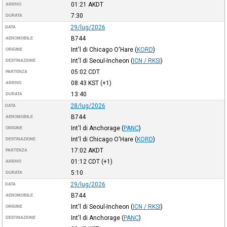
01:21
AKDT
ARRIVO
7:30
DURATA
29/lug/2026
DATA
B744
AEROMOBILE
Int'l di Chicago O'Hare
(
KORD
)
ORIGINE
Int'l di Seoul-Incheon
(
ICN / RKSI
)
DESTINAZIONE
05:02
CDT
PARTENZA
08:43
KST
(+1)
ARRIVO
13:40
DURATA
28/lug/2026
DATA
B744
AEROMOBILE
Int'l di Anchorage
(
PANC
)
ORIGINE
Int'l di Chicago O'Hare
(
KORD
)
DESTINAZIONE
17:02
AKDT
PARTENZA
01:12
CDT
(+1)
ARRIVO
5:10
DURATA
29/lug/2026
DATA
B744
AEROMOBILE
Int'l di Seoul-Incheon
(
ICN / RKSI
)
ORIGINE
Int'l di Anchorage
(
PANC
)
DESTINAZIONE