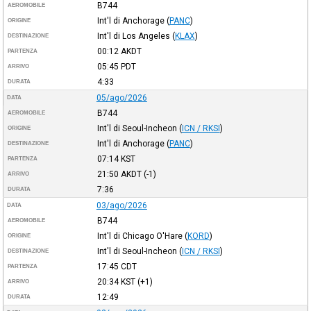
B744
AEROMOBILE
Int'l di Anchorage
(
PANC
)
ORIGINE
Int'l di Los Angeles
(
KLAX
)
DESTINAZIONE
00:12
AKDT
PARTENZA
05:45
PDT
ARRIVO
4:33
DURATA
05/ago/2026
DATA
B744
AEROMOBILE
Int'l di Seoul-Incheon
(
ICN / RKSI
)
ORIGINE
Int'l di Anchorage
(
PANC
)
DESTINAZIONE
07:14
KST
PARTENZA
21:50
AKDT
(-1)
ARRIVO
7:36
DURATA
03/ago/2026
DATA
B744
AEROMOBILE
Int'l di Chicago O'Hare
(
KORD
)
ORIGINE
Int'l di Seoul-Incheon
(
ICN / RKSI
)
DESTINAZIONE
17:45
CDT
PARTENZA
20:34
KST
(+1)
ARRIVO
12:49
DURATA