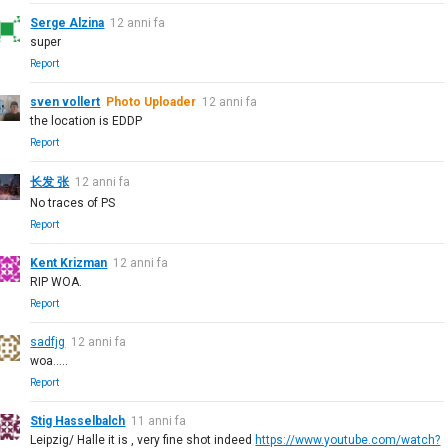
Serge Alzina
12 anni fa
super
Report
sven vollert
Photo Uploader
12 anni fa
the location is EDDP
Report
长发 张
12 anni fa
No traces of PS
Report
Kent Krizman
12 anni fa
RIP WOA.
Report
sadfjg
12 anni fa
woa.....
Report
Stig Hasselbalch
11 anni fa
Leipzig/ Halle it is , very fine shot indeed
https://www.youtube.com/watch?