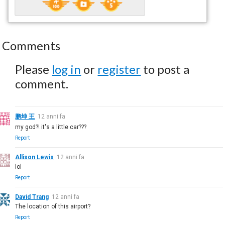
Comments
Please
log in
or
register
to post a
comment.
鹏坤 王
12 anni fa
my god?! it's a little car???
Report
Allison Lewis
12 anni fa
lol
Report
David Trang
12 anni fa
The location of this airport?
Report