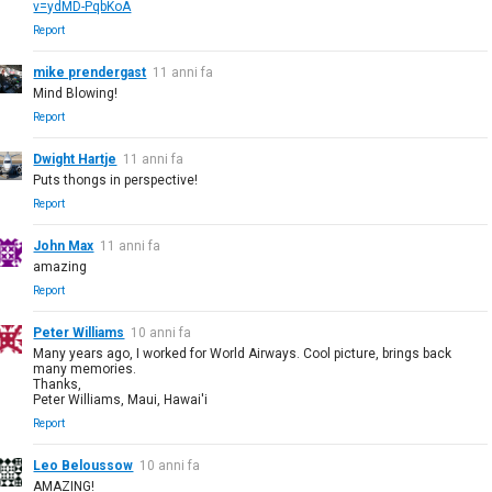
v=ydMD-PqbKoA
Report
mike prendergast
11 anni fa
Mind Blowing!
Report
Dwight Hartje
11 anni fa
Puts thongs in perspective!
Report
John Max
11 anni fa
amazing
Report
Peter Williams
10 anni fa
Many years ago, I worked for World Airways. Cool picture, brings back
many memories.
Thanks,
Peter Williams, Maui, Hawai'i
Report
Leo Beloussow
10 anni fa
AMAZING!