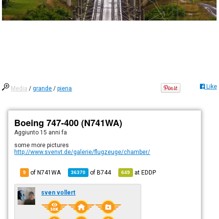
Like
Media
/
grande
/
piena
Boeing 747-400 (N741WA)
Aggiunto
15 anni fa
some more pictures
http://www.svenvt.de/galerie/flugzeuge/chamber/
of N741WA
of
B744
at
EDDP
9
36370
649
sven vollert