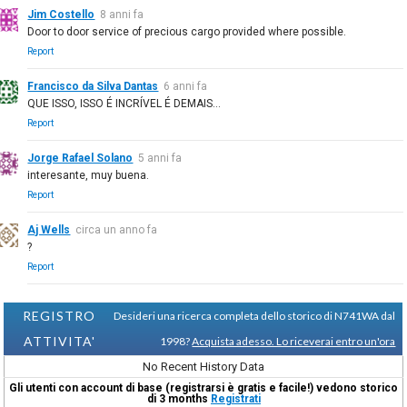
Jim Costello
8 anni fa
Door to door service of precious cargo provided where possible.
Report
Francisco da Silva Dantas
6 anni fa
QUE ISSO, ISSO É INCRÍVEL É DEMAIS...
Report
Jorge Rafael Solano
5 anni fa
interesante, muy buena.
Report
Aj Wells
circa un anno fa
?
Report
REGISTRO
Desideri una ricerca completa dello storico di N741WA dal
ATTIVITA'
1998?
Acquista adesso. Lo riceverai entro un'ora
No Recent History Data
Gli utenti con account di base (registrarsi è gratis e facile!) vedono storico
di 3 months
Registrati