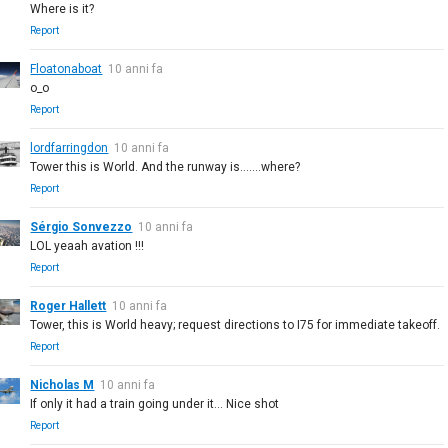
Where is it?
Report
Floatonaboat
10 anni fa
o_o
Report
lordfarringdon
10 anni fa
Tower this is World. And the runway is.......where?
Report
Sérgio Sonvezzo
10 anni fa
LOL yeaah avation !!!
Report
Roger Hallett
10 anni fa
Tower, this is World heavy; request directions to I75 for immediate takeoff.
Report
Nicholas M
10 anni fa
If only it had a train going under it... Nice shot
Report