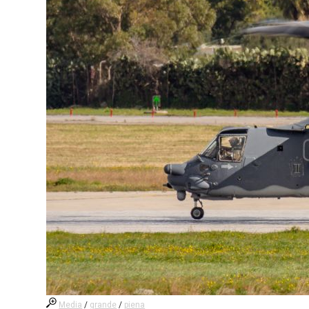
Media
/
grande
/
piena