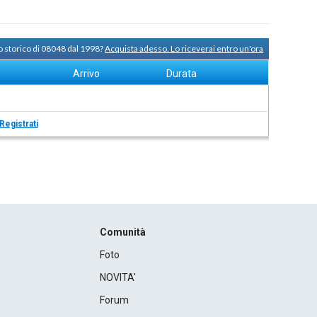
o storico di 08048 dal 1998?
Acquista adesso. Lo riceverai entro un'ora
Arrivo
Durata
Registrati
Comunità
Foto
NOVITA'
Forum