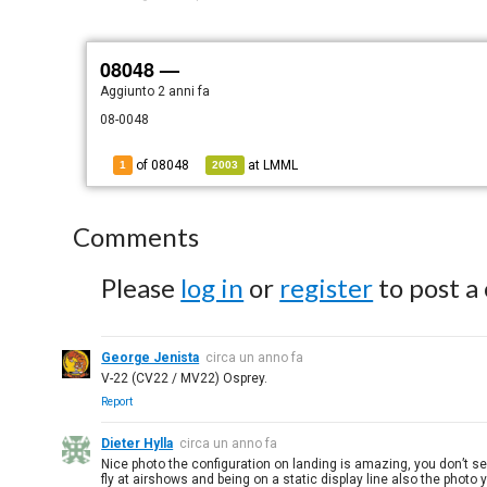
08048 —
Aggiunto
2 anni fa
08-0048
of 08048
at
LMML
1
2003
Comments
Please
log in
or
register
to post a
George Jenista
circa un anno fa
V-22 (CV22 / MV22) Osprey.
Report
Dieter Hylla
circa un anno fa
Nice photo the configuration on landing is amazing, you don’t se
fly at airshows and being on a static display line also the photo