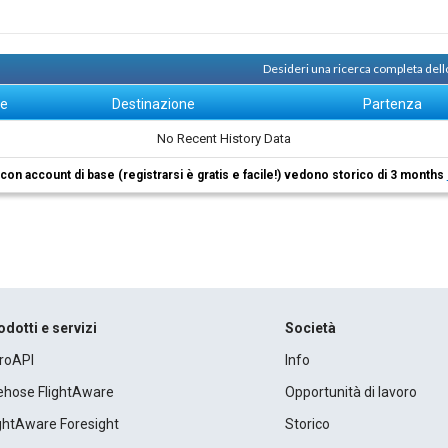
Desideri una ricerca completa dell
ne
Destinazione
Partenza
No Recent History Data
i con account di base (registrarsi è gratis e facile!) vedono storico di 3 months
odotti e servizi
Società
roAPI
Info
rehose FlightAware
Opportunità di lavoro
ightAware Foresight
Storico