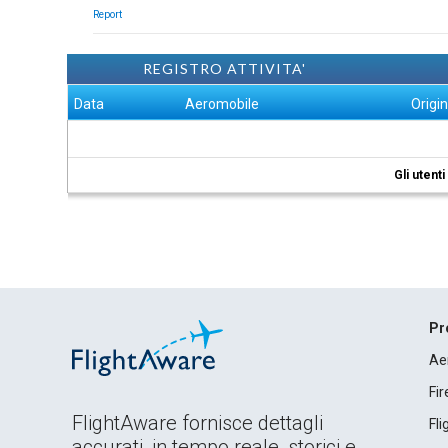
Report
REGISTRO ATTIVITA'
Data
Aeromobile
Origi
Gli utent
Pr
Ae
Fi
FlightAware fornisce dettagli
Fl
accurati, in tempo reale, storici e