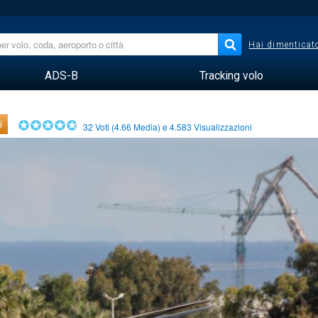
Hai dimenticato
ADS-B
Tracking volo
i
32
Voti (
4.66
Media) e
4.583
Visualizzazioni