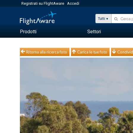
Registrati su FlightAware
Accedi
Tutti
Prodotti
Settori
Ritorna alla ricerca foto
Carica le tue foto
Condivid