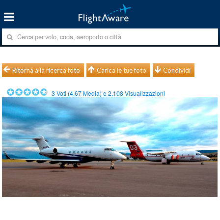
Ritorna alla ricerca foto
Carica le tue foto
Condividi
3
Voti (
4.67
Media) e
2.108
Visualizzazioni