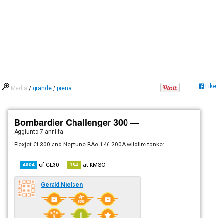
Like
Media
/
grande
/
piena
Bombardier Challenger 300 —
Aggiunto
7 anni fa
Flexjet CL300 and Neptune BAe-146-200A wildfire tanker.
of
CL30
at
KMSO
4904
134
Gerald Nielsen