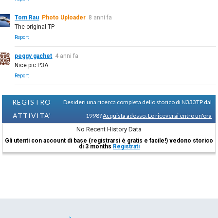
Tom Rau
Photo Uploader
8 anni fa
The original TP
Report
peggy gachet
4 anni fa
Nice pic P3A
Report
REGISTRO
Desideri una ricerca completa dello storico di N333TP dal
ATTIVITA'
1998?
Acquista adesso. Lo riceverai entro un'ora
No Recent History Data
Gli utenti con account di base (registrarsi è gratis e facile!) vedono storico
di 3 months
Registrati