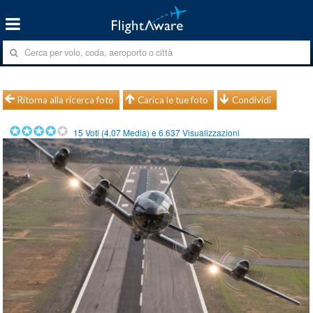
Ritorna alla ricerca foto
Carica le tue foto
Condividi
15
Voti (
4.07
Media) e
6.637
Visualizzazioni