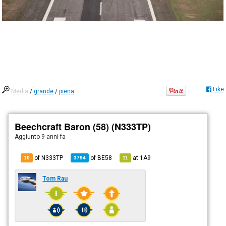
Like
Media
/
grande
/
piena
Beechcraft Baron (58) (N333TP)
Aggiunto
9 anni fa
of N333TP
of
BE58
at
1A9
10
3794
11
Tom Rau