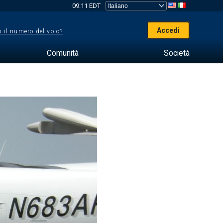
09:11 EDT
Accedi
 il numero del volo?
Comunità
Società