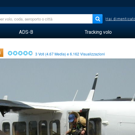
Hai dimenticato
ADS-B
Tracking volo
i
3
Voti (
4.67
Media) e
6.162
Visualizzazioni