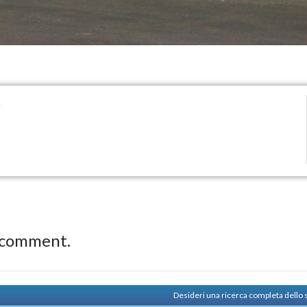
)
 comment.
Desideri una ricerca completa dello