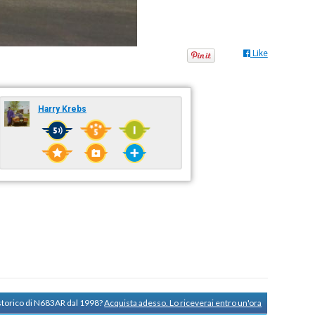
Like
Harry Krebs
 storico di N683AR dal 1998?
Acquista adesso. Lo riceverai entro un'ora