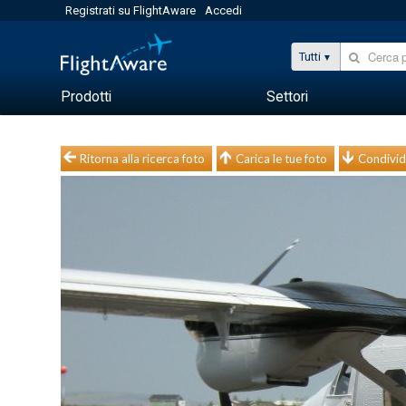
Registrati su FlightAware
Accedi
Tutti
Prodotti
Settori
Ritorna alla ricerca foto
Carica le tue foto
Condivid