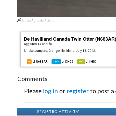
Media
/
grande
/
piena
De Havilland Canada Twin Otter (N683AR
Aggiunto
14 anni fa
Smoke Jumpers, Grangeville, Idaho, July 13, 2012.
of N683AR
of
DHC6
at
KGIC
6
1944
105
Comments
Please
log in
or
register
to post a
REGISTRO ATTIVITA'