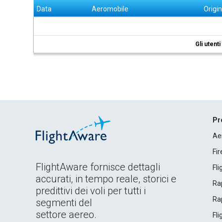
Data
Aeromobile
Origi
Gli utent
Pr
Ae
Fi
FlightAware fornisce dettagli
Fl
accurati, in tempo reale, storici e
Rap
predittivi dei voli per tutti i
Rap
segmenti del
settore aereo.
Fl