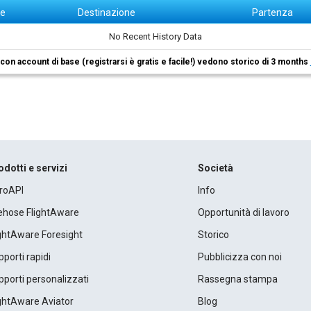
ne
Destinazione
Partenza
No Recent History Data
i con account di base (registrarsi è gratis e facile!) vedono storico di 3 months
odotti e servizi
Società
roAPI
Info
rehose FlightAware
Opportunità di lavoro
ightAware Foresight
Storico
porti rapidi
Pubblicizza con noi
porti personalizzati
Rassegna stampa
ightAware Aviator
Blog