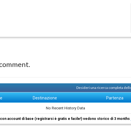
 comment.
Desideri una ricerca completa dell
ne
Destinazione
Partenza
No Recent History Data
i con account di base (registrarsi è gratis e facile!) vedono storico di 3 months