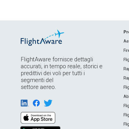
Pr
Ae
Fi
FlightAware fornisce dettagli
Fl
accurati, in tempo reale, storici e
Rap
predittivi dei voli per tutti i
Rap
segmenti del
settore aereo.
Fl
Ab
Fl
Fl
Fl