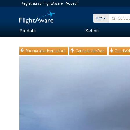
Registrati su FlightAware
Accedi
Tutti
Prodotti
Settori
Ritorna alla ricerca foto
Carica le tue foto
Condivid