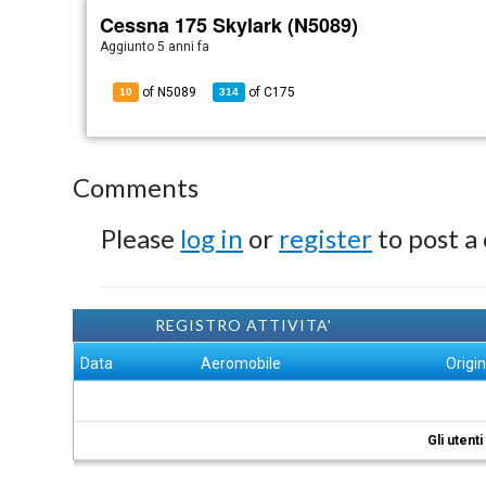
Cessna 175 Skylark (N5089)
Aggiunto
5 anni fa
of N5089
of
C175
10
314
Comments
Please
log in
or
register
to post a
REGISTRO ATTIVITA'
Data
Aeromobile
Origi
Gli utent