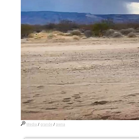
Media
/
grande
/
piena