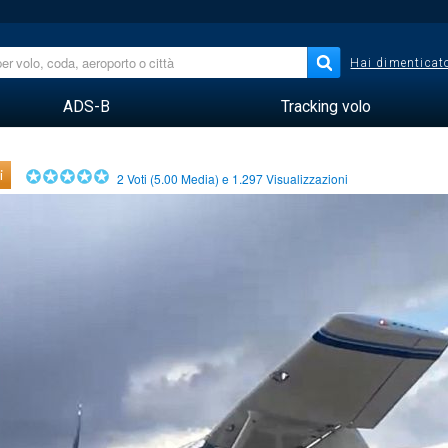
Hai dimenticato
ADS-B
Tracking volo
i
2
Voti (
5.00
Media) e
1.297
Visualizzazioni