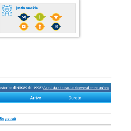
justin mackie
o storico di N5089 dal 1998?
Acquista adesso. Lo riceverai entro un'ora
Arrivo
Durata
Registrati