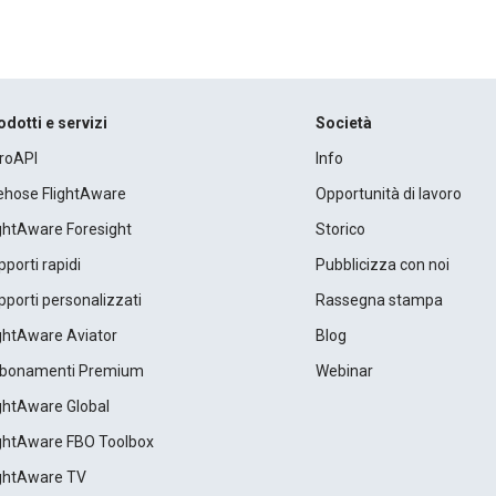
odotti e servizi
Società
roAPI
Info
rehose FlightAware
Opportunità di lavoro
ightAware Foresight
Storico
porti rapidi
Pubblicizza con noi
porti personalizzati
Rassegna stampa
ightAware Aviator
Blog
bonamenti Premium
Webinar
ightAware Global
ightAware FBO Toolbox
ightAware TV