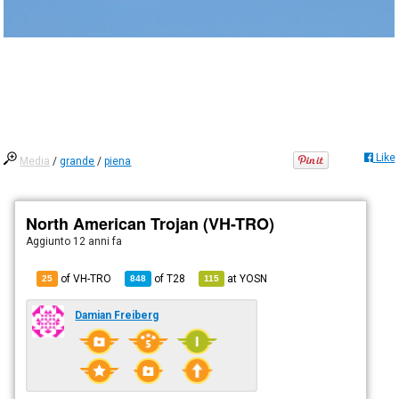
Like
Media
/
grande
/
piena
North American Trojan (VH-TRO)
Aggiunto
12 anni fa
of VH-TRO
of
T28
at
YOSN
25
848
115
Damian Freiberg