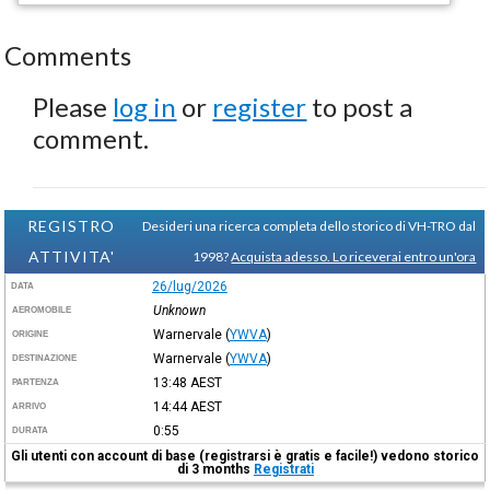
Comments
Please
log in
or
register
to post a
comment.
REGISTRO
Desideri una ricerca completa dello storico di VH-TRO dal
ATTIVITA'
1998?
Acquista adesso. Lo riceverai entro un'ora
26/lug/2026
DATA
Unknown
AEROMOBILE
Warnervale
(
YWVA
)
ORIGINE
Warnervale
(
YWVA
)
DESTINAZIONE
13:48
AEST
PARTENZA
14:44
AEST
ARRIVO
0:55
DURATA
Gli utenti con account di base (registrarsi è gratis e facile!) vedono storico
di 3 months
Registrati