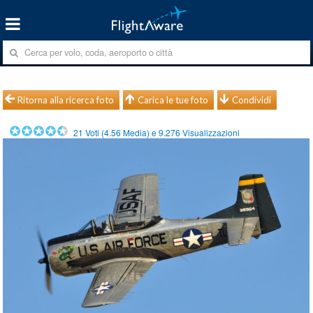
Ritorna alla ricerca foto
Carica le tue foto
Condividi
21
Voti (
4.56
Media) e
9.276
Visualizzazioni