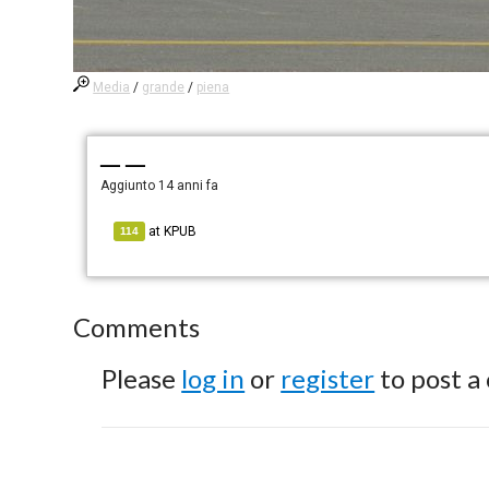
Media
/
grande
/
piena
— —
Aggiunto
14 anni fa
at
KPUB
114
Comments
Please
log in
or
register
to post a