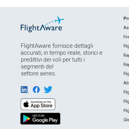
Pr
Ae
Fi
FlightAware fornisce dettagli
Fl
accurati, in tempo reale, storici e
Rap
predittivi dei voli per tutti i
Rap
segmenti del
settore aereo.
Fl
Ab
Fl
Fl
Fl
Gl