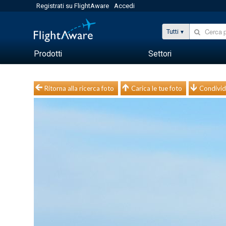
Registrati su FlightAware
Accedi
Tutti
Prodotti
Settori
Ritorna alla ricerca foto
Carica le tue foto
Condivid