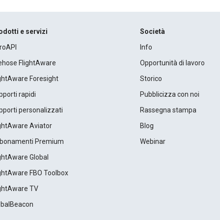
odotti e servizi
Società
roAPI
Info
rehose FlightAware
Opportunità di lavoro
ightAware Foresight
Storico
porti rapidi
Pubblicizza con noi
porti personalizzati
Rassegna stampa
ightAware Aviator
Blog
bonamenti Premium
Webinar
ightAware Global
ightAware FBO Toolbox
ightAware TV
obalBeacon