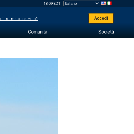
18:09 EDT
Accedi
 il numero del volo?
Comunità
Società