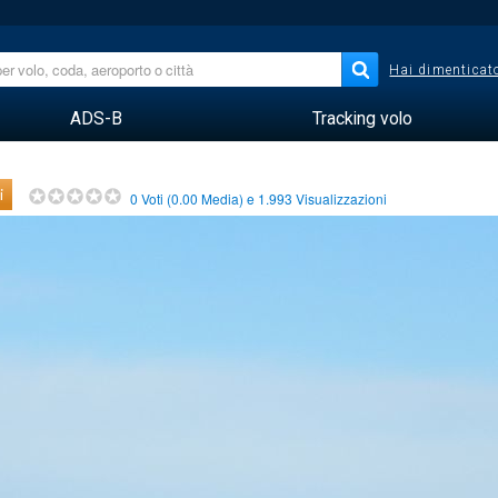
Hai dimenticato
ADS-B
Tracking volo
i
0
Voti (
0.00
Media) e
1.993
Visualizzazioni