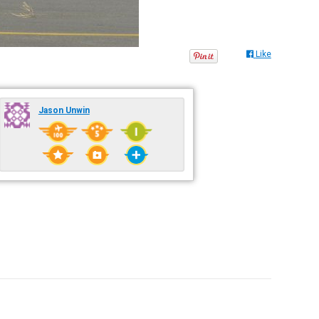
Like
Jason Unwin