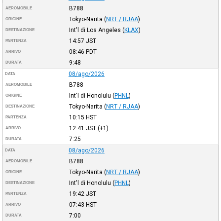
B788
AEROMOBILE
Tokyo-Narita
(
NRT / RJAA
)
ORIGINE
Int'l di Los Angeles
(
KLAX
)
DESTINAZIONE
14:57
JST
PARTENZA
08:46
PDT
ARRIVO
9:48
DURATA
08/ago/2026
DATA
B788
AEROMOBILE
Int'l di Honolulu
(
PHNL
)
ORIGINE
Tokyo-Narita
(
NRT / RJAA
)
DESTINAZIONE
10:15
HST
PARTENZA
12:41
JST
(+1)
ARRIVO
7:25
DURATA
08/ago/2026
DATA
B788
AEROMOBILE
Tokyo-Narita
(
NRT / RJAA
)
ORIGINE
Int'l di Honolulu
(
PHNL
)
DESTINAZIONE
19:42
JST
PARTENZA
07:43
HST
ARRIVO
7:00
DURATA