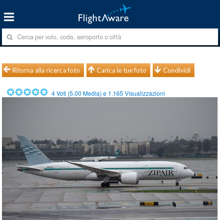
Ritorna alla ricerca foto
Carica le tue foto
Condividi
4
Voti (
5.00
Media) e
1.165
Visualizzazioni