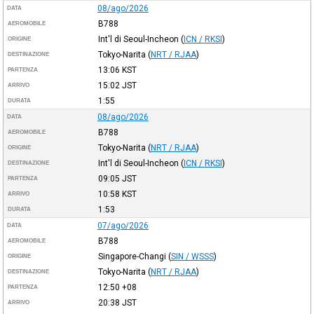
08/ago/2026
DATA
B788
AEROMOBILE
Int'l di Seoul-Incheon
(
ICN / RKSI
)
ORIGINE
Tokyo-Narita
(
NRT / RJAA
)
DESTINAZIONE
13:06
KST
PARTENZA
15:02
JST
ARRIVO
1:55
DURATA
08/ago/2026
DATA
B788
AEROMOBILE
Tokyo-Narita
(
NRT / RJAA
)
ORIGINE
Int'l di Seoul-Incheon
(
ICN / RKSI
)
DESTINAZIONE
09:05
JST
PARTENZA
10:58
KST
ARRIVO
1:53
DURATA
07/ago/2026
DATA
B788
AEROMOBILE
Singapore-Changi
(
SIN / WSSS
)
ORIGINE
Tokyo-Narita
(
NRT / RJAA
)
DESTINAZIONE
12:50
+08
PARTENZA
20:38
JST
ARRIVO