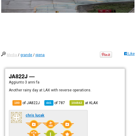
Like
Media
/
grande
/
piena
JA822J —
Aggiunto
3 anni fa
Another rainy day at LAX with reverse operations.
of JA822J
of
787
at
KLAX
180
441
104842
chris lucak