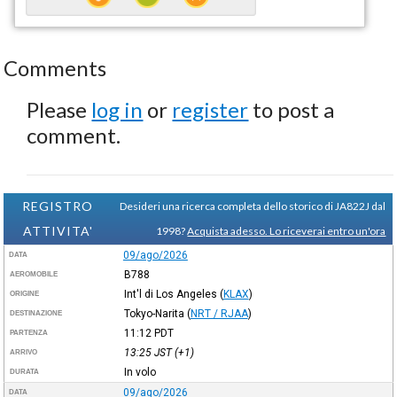
Comments
Please
log in
or
register
to post a
comment.
REGISTRO
Desideri una ricerca completa dello storico di JA822J dal
ATTIVITA'
1998?
Acquista adesso. Lo riceverai entro un'ora
09/ago/2026
DATA
B788
AEROMOBILE
Int'l di Los Angeles
(
KLAX
)
ORIGINE
Tokyo-Narita
(
NRT / RJAA
)
DESTINAZIONE
11:12
PDT
PARTENZA
13:25
JST
(+1)
ARRIVO
In volo
DURATA
09/ago/2026
DATA