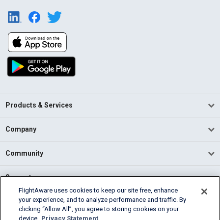
Products & Services
Company
Community
Support
FlightAware uses cookies to keep our site free, enhance
your experience, and to analyze performance and traffic. By
English (USA)
clicking “Allow All”, you agree to storing cookies on your
2026 FlightAware
device.
Privacy Statement