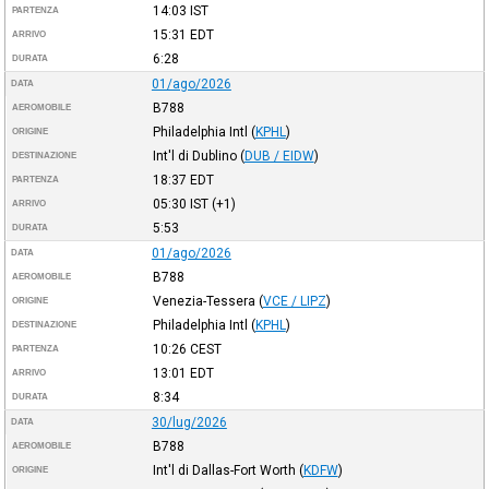
14:03
IST
PARTENZA
15:31
EDT
ARRIVO
6:28
DURATA
01/ago/2026
DATA
B788
AEROMOBILE
Philadelphia Intl
(
KPHL
)
ORIGINE
Int'l di Dublino
(
DUB / EIDW
)
DESTINAZIONE
18:37
EDT
PARTENZA
05:30
IST
(+1)
ARRIVO
5:53
DURATA
01/ago/2026
DATA
B788
AEROMOBILE
Venezia-Tessera
(
VCE / LIPZ
)
ORIGINE
Philadelphia Intl
(
KPHL
)
DESTINAZIONE
10:26
CEST
PARTENZA
13:01
EDT
ARRIVO
8:34
DURATA
30/lug/2026
DATA
B788
AEROMOBILE
Int'l di Dallas-Fort Worth
(
KDFW
)
ORIGINE