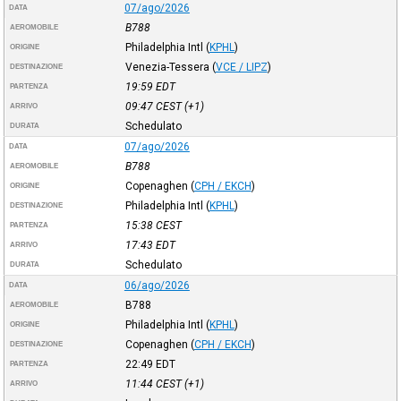
07/ago/2026
DATA
B788
AEROMOBILE
Philadelphia Intl
(
KPHL
)
ORIGINE
Venezia-Tessera
(
VCE / LIPZ
)
DESTINAZIONE
19:59
EDT
PARTENZA
09:47
CEST
(+1)
ARRIVO
Schedulato
DURATA
07/ago/2026
DATA
B788
AEROMOBILE
Copenaghen
(
CPH / EKCH
)
ORIGINE
Philadelphia Intl
(
KPHL
)
DESTINAZIONE
15:38
CEST
PARTENZA
17:43
EDT
ARRIVO
Schedulato
DURATA
06/ago/2026
DATA
B788
AEROMOBILE
Philadelphia Intl
(
KPHL
)
ORIGINE
Copenaghen
(
CPH / EKCH
)
DESTINAZIONE
22:49
EDT
PARTENZA
11:44
CEST
(+1)
ARRIVO