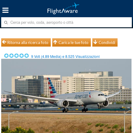
Ritorna alla ricerca foto
Carica le tue foto
Condividi
9
Voti (
4.89
Media) e
8.525
Visualizzazioni