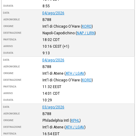
8:55
DURATA
04/ago/2026
DATA
B788
AEROMOBILE
Int'l di Chicago O'Hare
(
KORD
)
ORIGINE
Napoli-Capodichino
(
NAP / LIRN
)
DESTINAZIONE
18:02
CDT
PARTENZA
10:16
CEST
(+1)
ARRIVO
9:13
DURATA
04/ago/2026
DATA
B788
AEROMOBILE
Int'l di Atene
(
ATH / LGAV
)
ORIGINE
Int'l di Chicago O'Hare
(
KORD
)
DESTINAZIONE
11:32
EEST
PARTENZA
14:01
CDT
ARRIVO
10:29
DURATA
03/ago/2026
DATA
B788
AEROMOBILE
Philadelphia Intl
(
KPHL
)
ORIGINE
Int'l di Atene
(
ATH / LGAV
)
DESTINAZIONE
16:54
EDT
PARTENZA