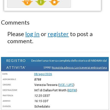
Comments
Please
log in
or
register
to post a
comment.
REGISTRO
Desideri una ricerca completa dello storico di N804AN dal
ATTIVITA'
1998?
Acquista adesso. Lo riceverai entro un'ora
08/ago/2026
DATA
B788
AEROMOBILE
Venezia-Tessera
(
VCE / LIPZ
)
ORIGINE
Int'l di Dallas-Fort Worth
(
KDFW
)
DESTINAZIONE
12:25
CEST
PARTENZA
16:15
CDT
ARRIVO
Schedulato
DURATA