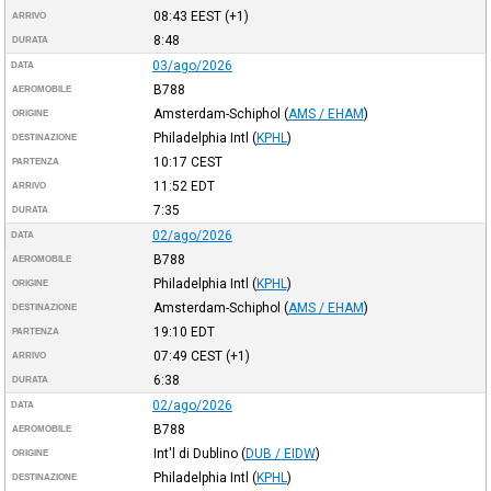
08:43
EEST
(+1)
ARRIVO
8:48
DURATA
03/ago/2026
DATA
B788
AEROMOBILE
Amsterdam-Schiphol
(
AMS / EHAM
)
ORIGINE
Philadelphia Intl
(
KPHL
)
DESTINAZIONE
10:17
CEST
PARTENZA
11:52
EDT
ARRIVO
7:35
DURATA
02/ago/2026
DATA
B788
AEROMOBILE
Philadelphia Intl
(
KPHL
)
ORIGINE
Amsterdam-Schiphol
(
AMS / EHAM
)
DESTINAZIONE
19:10
EDT
PARTENZA
07:49
CEST
(+1)
ARRIVO
6:38
DURATA
02/ago/2026
DATA
B788
AEROMOBILE
Int'l di Dublino
(
DUB / EIDW
)
ORIGINE
Philadelphia Intl
(
KPHL
)
DESTINAZIONE