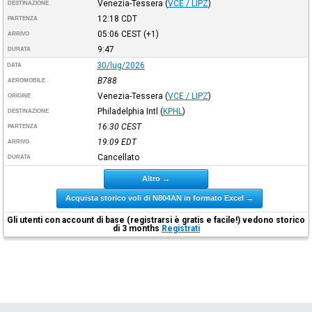
Venezia-Tessera
(
VCE / LIPZ
)
DESTINAZIONE
12:18
CDT
PARTENZA
05:06
CEST
(+1)
ARRIVO
9:47
DURATA
30/lug/2026
DATA
B788
AEROMOBILE
Venezia-Tessera
(
VCE / LIPZ
)
ORIGINE
Philadelphia Intl
(
KPHL
)
DESTINAZIONE
16:30
CEST
PARTENZA
19:09
EDT
ARRIVO
Cancellato
DURATA
Altro →
Acquista storico voli di N804AN in formato Excel →
Gli utenti con account di base (registrarsi è gratis e facile!) vedono storico
di 3 months
Registrati