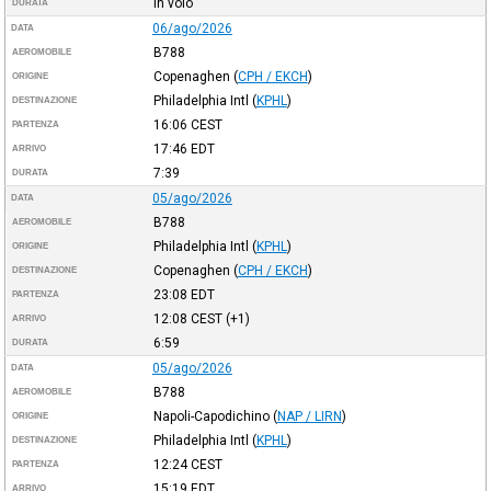
In volo
DURATA
06/ago/2026
DATA
B788
AEROMOBILE
Copenaghen
(
CPH / EKCH
)
ORIGINE
Philadelphia Intl
(
KPHL
)
DESTINAZIONE
16:06
CEST
PARTENZA
17:46
EDT
ARRIVO
7:39
DURATA
05/ago/2026
DATA
B788
AEROMOBILE
Philadelphia Intl
(
KPHL
)
ORIGINE
Copenaghen
(
CPH / EKCH
)
DESTINAZIONE
23:08
EDT
PARTENZA
12:08
CEST
(+1)
ARRIVO
6:59
DURATA
05/ago/2026
DATA
B788
AEROMOBILE
Napoli-Capodichino
(
NAP / LIRN
)
ORIGINE
Philadelphia Intl
(
KPHL
)
DESTINAZIONE
12:24
CEST
PARTENZA
15:19
EDT
ARRIVO