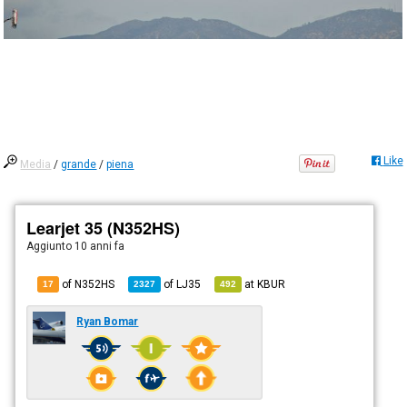
Like
Media
/
grande
/
piena
Learjet 35 (N352HS)
Aggiunto
10 anni fa
of N352HS
of
LJ35
at
KBUR
17
2327
492
Ryan Bomar