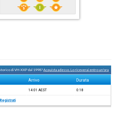
 storico di VH-XXP dal 1998?
Acquista adesso. Lo riceverai entro un'ora
Arrivo
Durata
14:01
AEST
0:18
Registrati