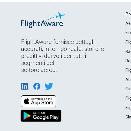
Pr
Ae
Fi
FlightAware fornisce dettagli
Fl
accurati, in tempo reale, storici e
Rap
predittivi dei voli per tutti i
Rap
segmenti del
settore aereo.
Fl
Ab
Fl
Fl
Fl
Gl