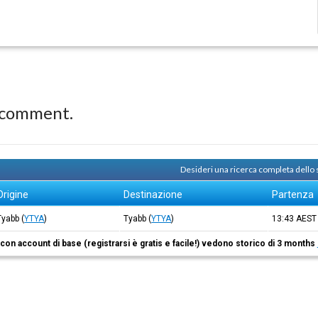
 comment.
Desideri una ricerca completa dello
Origine
Destinazione
Partenza
Tyabb
(
YTYA
)
Tyabb
(
YTYA
)
13:43
AEST
i con account di base (registrarsi è gratis e facile!) vedono storico di 3 months