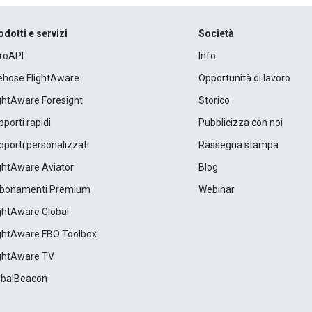
odotti e servizi
Società
roAPI
Info
rehose FlightAware
Opportunità di lavoro
ightAware Foresight
Storico
porti rapidi
Pubblicizza con noi
porti personalizzati
Rassegna stampa
ightAware Aviator
Blog
bonamenti Premium
Webinar
ightAware Global
ightAware FBO Toolbox
ightAware TV
obalBeacon