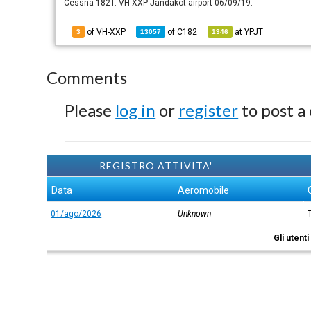
Cessna 182T. VH-XXP Jandakot airport 06/09/19.
of VH-XXP
of
C182
at
YPJT
3
13057
1346
Comments
Please
log in
or
register
to post a
REGISTRO ATTIVITA'
Data
Aeromobile
01/ago/2026
Unknown
Gli utent