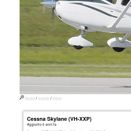
Media
/
grande
/
piena
Cessna Skylane (VH-XXP)
Aggiunto
6 anni fa