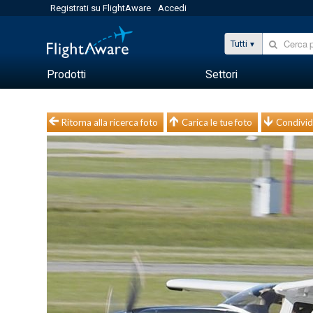
Registrati su FlightAware
Accedi
Tutti
Prodotti
Settori
Ritorna alla ricerca foto
Carica le tue foto
Condivid