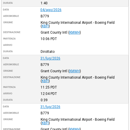
1:40
DURATA
04/ago/2026
DATA
B779
AEROMOBILE
King County International Airport - Boeing Field
ORIGINE
(
KBFI
)
Grant County Intl
(
KMWH
)
DESTINAZIONE
10:06
PDT
PARTENZA
ARRIVO
Dirottato
DURATA
31/lug/2026
DATA
B779
AEROMOBILE
Grant County Intl
(
KMWH
)
ORIGINE
King County International Airport - Boeing Field
DESTINAZIONE
(
KBFI
)
11:25
PDT
PARTENZA
12:04
PDT
ARRIVO
0:39
DURATA
31/lug/2026
DATA
B779
AEROMOBILE
King County International Airport - Boeing Field
ORIGINE
(
KBFI
)
Grant County Intl
(
KMWH
)
DESTINAZIONE