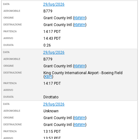
29/lug/2026
DATA
B779
AEROMOBILE
Grant County Intl
(
KMWH
)
ORIGINE
Grant County Intl
(
KMWH
)
DESTINAZIONE
14:17
PDT
PARTENZA
14:43
PDT
ARRIVO
0:26
DURATA
29/lug/2026
DATA
B779
AEROMOBILE
Grant County Intl
(
KMWH
)
ORIGINE
King County International Airport - Boeing Field
DESTINAZIONE
(
KBFI
)
14:17
PDT
PARTENZA
ARRIVO
Dirottato
DURATA
29/lug/2026
DATA
Unknown
AEROMOBILE
Grant County Intl
(
KMWH
)
ORIGINE
Grant County Intl
(
KMWH
)
DESTINAZIONE
13:15
PDT
PARTENZA
13:52
PDT
ARRIVO