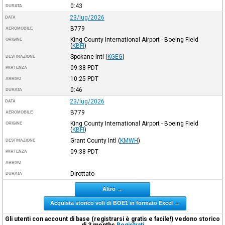
0:43
DURATA
23/lug/2026
DATA
B779
AEROMOBILE
King County International Airport - Boeing Field
ORIGINE
(
KBFI
)
Spokane Intl
(
KGEG
)
DESTINAZIONE
09:38
PDT
PARTENZA
10:25
PDT
ARRIVO
0:46
DURATA
23/lug/2026
DATA
B779
AEROMOBILE
King County International Airport - Boeing Field
ORIGINE
(
KBFI
)
Grant County Intl
(
KMWH
)
DESTINAZIONE
09:38
PDT
PARTENZA
ARRIVO
Dirottato
DURATA
Altro →
Acquista storico voli di BOE1 in formato Excel →
Gli utenti con account di base (registrarsi è gratis e facile!) vedono storico
di 3 months
Registrati