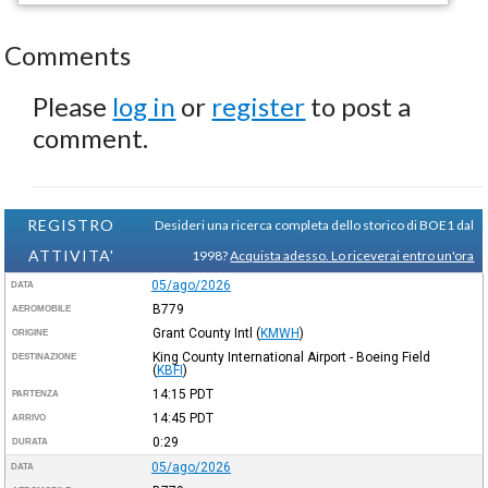
Comments
Please
log in
or
register
to post a
comment.
REGISTRO
Desideri una ricerca completa dello storico di BOE1 dal
ATTIVITA'
1998?
Acquista adesso. Lo riceverai entro un'ora
05/ago/2026
DATA
B779
AEROMOBILE
Grant County Intl
(
KMWH
)
ORIGINE
King County International Airport - Boeing Field
DESTINAZIONE
(
KBFI
)
14:15
PDT
PARTENZA
14:45
PDT
ARRIVO
0:29
DURATA
05/ago/2026
DATA