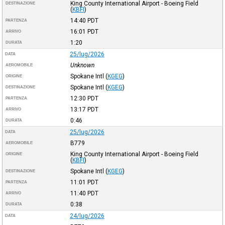
King County International Airport - Boeing Field
DESTINAZIONE
(
KBFI
)
14:40
PDT
PARTENZA
16:01
PDT
ARRIVO
1:20
DURATA
25/lug/2026
DATA
Unknown
AEROMOBILE
Spokane Intl
(
KGEG
)
ORIGINE
Spokane Intl
(
KGEG
)
DESTINAZIONE
12:30
PDT
PARTENZA
13:17
PDT
ARRIVO
0:46
DURATA
25/lug/2026
DATA
B779
AEROMOBILE
King County International Airport - Boeing Field
ORIGINE
(
KBFI
)
Spokane Intl
(
KGEG
)
DESTINAZIONE
11:01
PDT
PARTENZA
11:40
PDT
ARRIVO
0:38
DURATA
24/lug/2026
DATA