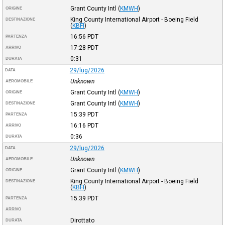
Grant County Intl
(
KMWH
)
ORIGINE
King County International Airport - Boeing Field
DESTINAZIONE
(
KBFI
)
16:56
PDT
PARTENZA
17:28
PDT
ARRIVO
0:31
DURATA
29/lug/2026
DATA
Unknown
AEROMOBILE
Grant County Intl
(
KMWH
)
ORIGINE
Grant County Intl
(
KMWH
)
DESTINAZIONE
15:39
PDT
PARTENZA
16:16
PDT
ARRIVO
0:36
DURATA
29/lug/2026
DATA
Unknown
AEROMOBILE
Grant County Intl
(
KMWH
)
ORIGINE
King County International Airport - Boeing Field
DESTINAZIONE
(
KBFI
)
15:39
PDT
PARTENZA
ARRIVO
Dirottato
DURATA