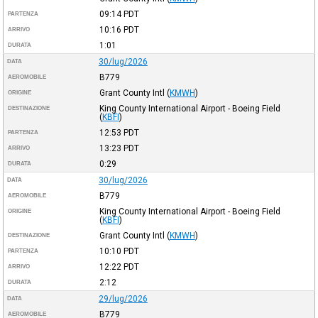
09:14
PDT
PARTENZA
10:16
PDT
ARRIVO
1:01
DURATA
30/lug/2026
DATA
B779
AEROMOBILE
Grant County Intl
(
KMWH
)
ORIGINE
King County International Airport - Boeing Field
DESTINAZIONE
(
KBFI
)
12:53
PDT
PARTENZA
13:23
PDT
ARRIVO
0:29
DURATA
30/lug/2026
DATA
B779
AEROMOBILE
King County International Airport - Boeing Field
ORIGINE
(
KBFI
)
Grant County Intl
(
KMWH
)
DESTINAZIONE
10:10
PDT
PARTENZA
12:22
PDT
ARRIVO
2:12
DURATA
29/lug/2026
DATA
B779
AEROMOBILE