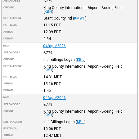
B779
AEROMOBILE
King County International Airport - Boeing Field
ORIGINE
(
KBFI
)
Grant County Intl
(
KMWH
)
DESTINAZIONE
11:15
PDT
PARTENZA
12:09
PDT
ARRIVO
0:54
DURATA
04/ago/2026
DATA
B779
AEROMOBILE
Int'l Billings Logan
(
KBIL
)
ORIGINE
King County International Airport - Boeing Field
DESTINAZIONE
(
KBFI
)
14:31
MDT
PARTENZA
15:16
PDT
ARRIVO
1:45
DURATA
04/ago/2026
DATA
B779
AEROMOBILE
King County International Airport - Boeing Field
ORIGINE
(
KBFI
)
Int'l Billings Logan
(
KBIL
)
DESTINAZIONE
10:06
PDT
PARTENZA
12:47
MDT
ARRIVO