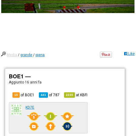
Like
Media
/
grande
/
piena
BOE1 —
Aggiunto
16 anni fa
of BOE1
of
787
at
KBFI
15
441
2235
KD7E