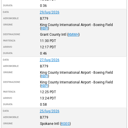
0:36
DURATA
29/lug/2026
DATA
B779
AEROMOBILE
King County International Airport - Boeing Field
ORIGINE
(
KBFI
)
Grant County Intl
(
KMWH
)
DESTINAZIONE
11:30
PDT
PARTENZA
12:17
PDT
ARRIVO
0:46
DURATA
27/lug/2026
DATA
B779
AEROMOBILE
King County International Airport - Boeing Field
ORIGINE
(
KBFI
)
King County International Airport - Boeing Field
DESTINAZIONE
(
KBFI
)
12:25
PDT
PARTENZA
13:24
PDT
ARRIVO
0:58
DURATA
25/lug/2026
DATA
B779
AEROMOBILE
Spokane Intl
(
KGEG
)
ORIGINE