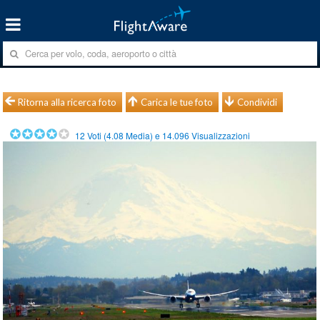
Ritorna alla ricerca foto
Carica le tue foto
Condividi
12
Voti (
4.08
Media) e
14.096
Visualizzazioni