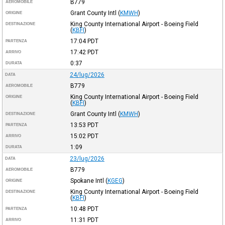
B779
AEROMOBILE
Grant County Intl
(
KMWH
)
ORIGINE
King County International Airport - Boeing Field
DESTINAZIONE
(
KBFI
)
17:04
PDT
PARTENZA
17:42
PDT
ARRIVO
0:37
DURATA
24/lug/2026
DATA
B779
AEROMOBILE
King County International Airport - Boeing Field
ORIGINE
(
KBFI
)
Grant County Intl
(
KMWH
)
DESTINAZIONE
13:53
PDT
PARTENZA
15:02
PDT
ARRIVO
1:09
DURATA
23/lug/2026
DATA
B779
AEROMOBILE
Spokane Intl
(
KGEG
)
ORIGINE
King County International Airport - Boeing Field
DESTINAZIONE
(
KBFI
)
10:48
PDT
PARTENZA
11:31
PDT
ARRIVO