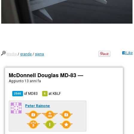
Like
Media
/
grande
/
piena
McDonnell Douglas MD-83 —
Aggiunto
13 anni fa
of
MD83
at
KBLF
2946
6
Peter Rainone