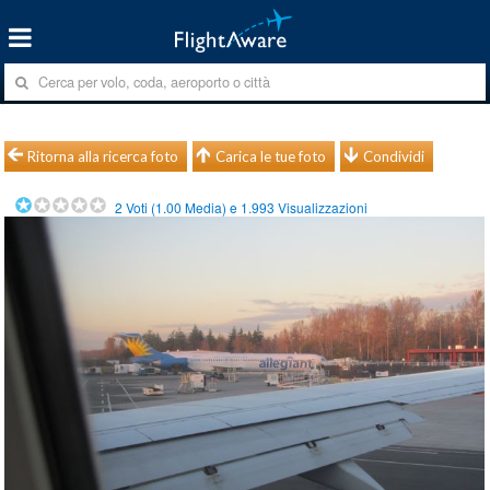
Ritorna alla ricerca foto
Carica le tue foto
Condividi
2
Voti (
1.00
Media) e
1.993
Visualizzazioni