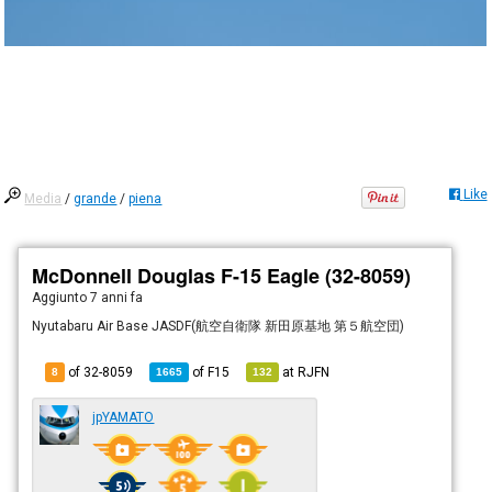
Like
Media
/
grande
/
piena
McDonnell Douglas F-15 Eagle (32-8059)
Aggiunto
7 anni fa
Nyutabaru Air Base JASDF(航空自衛隊 新田原基地 第５航空団)
of 32-8059
of
F15
at
RJFN
8
1665
132
jpYAMATO