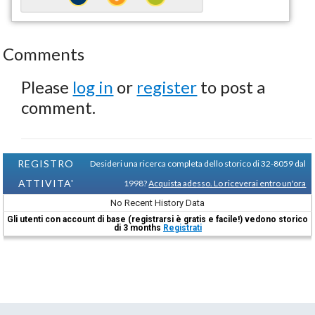
Comments
Please
log in
or
register
to post a
comment.
REGISTRO
Desideri una ricerca completa dello storico di 32-8059 dal
ATTIVITA'
1998?
Acquista adesso. Lo riceverai entro un'ora
No Recent History Data
Gli utenti con account di base (registrarsi è gratis e facile!) vedono storico
di 3 months
Registrati