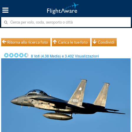
Ritorna alla ricerca foto
Carica le tue foto
Condividi
8
Voti (
4.38
Media) e
3.402
Visualizzazioni