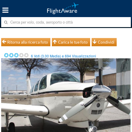
Ritorna alla ricerca foto
Carica le tue foto
Condividi
6
Voti (
3.00
Media) e
694
Visualizzazioni