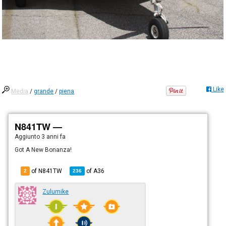
Like
Media
/
grande
/
piena
N841TW —
Aggiunto
3 anni fa
Got A New Bonanza!
of N841TW
of
A36
2
236
Zulumike