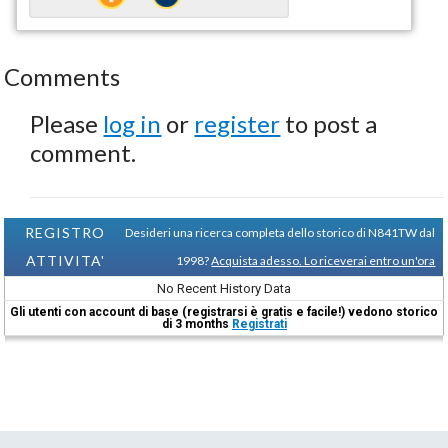
Comments
Please
log in
or
register
to post a
comment.
REGISTRO
Desideri una ricerca completa dello storico di N841TW dal
ATTIVITA'
1998?
Acquista adesso. Lo riceverai entro un'ora
No Recent History Data
Gli utenti con account di base (registrarsi è gratis e facile!) vedono storico
di 3 months
Registrati