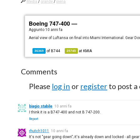
Media
/
grande
/
piena
Boeing 747-400 —
Aggiunto
10 anni fa
Aerial view of Luftansa on final into Miami International. Gear D
of
B744
at
KMIA
36369
25745
Comments
Please
log in
or
register
to post a
biagio stabile
10 anni fa
I think it is a B747-400 and not B 747-200.
Report
rhutch1011
10 anni fa
It's not "gear going down"; it's already down and locked - all gea