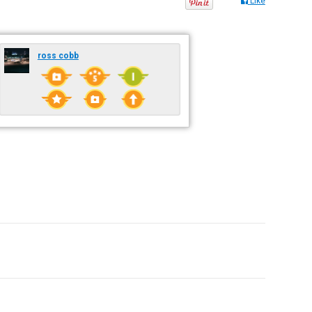
Like
ross cobb