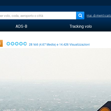
Hai dimenticato
ADS-B
Tracking volo
i
28
Voti (
4.67
Media) e
14.426
Visualizzazioni