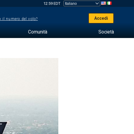
12:59 EDT
Accedi
 il numero del volo?
Comunità
Società