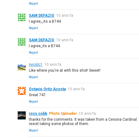
Report
SAM DEFAZIO
10 anni fa
I agree,,,its a B744.
Report
SAM DEFAZIO
10 anni fa
I agree,,its a B744.
Report
nycslc1
10 anni fa
Like where you're at with this shot! Sweet!
Report
Octavio Ortiz Acosta
10 anni fa
Great 747
Report
ross cobb
Photo Uploader
10 anni fa
thanks for the comments. It was taken from a Cessna Cardinal. Wh
resist taking some photos of them.
Report