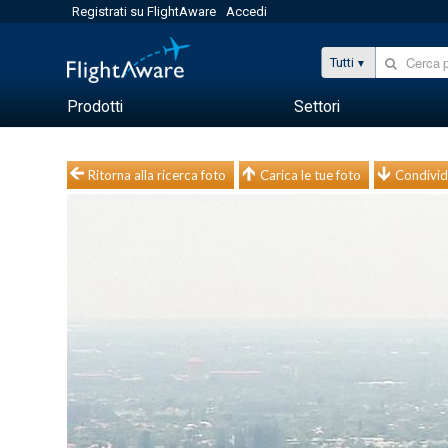
Registrati su FlightAware
Accedi
Tutti
Prodotti
Settori
Ritorna alla ricerca foto
Carica le tue foto
Condivid