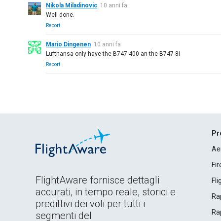
Nikola Miladinovic
10 anni fa
Well done.
Report
Mario Dingenen
10 anni fa
Lufthansa only have the B747-400 an the B747-8i
Report
Pr
Ae
Fi
FlightAware fornisce dettagli
Fl
accurati, in tempo reale, storici e
Rap
predittivi dei voli per tutti i
Rap
segmenti del