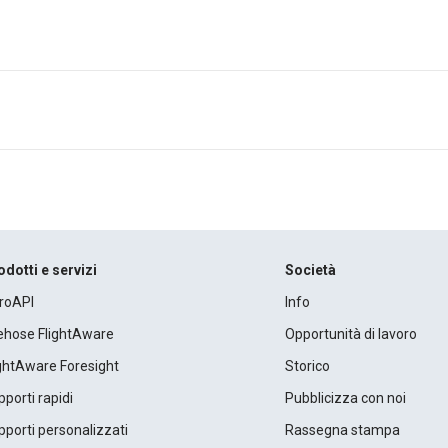
odotti e servizi
Società
roAPI
Info
rehose FlightAware
Opportunità di lavoro
ightAware Foresight
Storico
porti rapidi
Pubblicizza con noi
porti personalizzati
Rassegna stampa