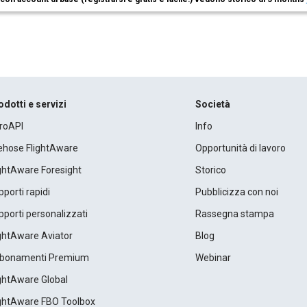
odotti e servizi
Società
roAPI
Info
rehose FlightAware
Opportunità di lavoro
ightAware Foresight
Storico
porti rapidi
Pubblicizza con noi
porti personalizzati
Rassegna stampa
ightAware Aviator
Blog
bonamenti Premium
Webinar
ightAware Global
ightAware FBO Toolbox