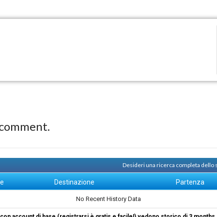
 comment.
Desideri una ricerca completa dello
ne
Destinazione
Partenza
No Recent History Data
i con account di base (registrarsi è gratis e facile!) vedono storico di 3 months