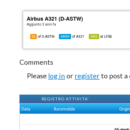
Airbus A321 (D-ASTW)
Aggiunto
3 anni fa
of D-ASTW
of
A321
at
LFSB
11
28054
1841
Comments
Please
log in
or
register
to post a
REGISTRO ATTIVITA'
Data
Aeromobile
Origi
Gli utent