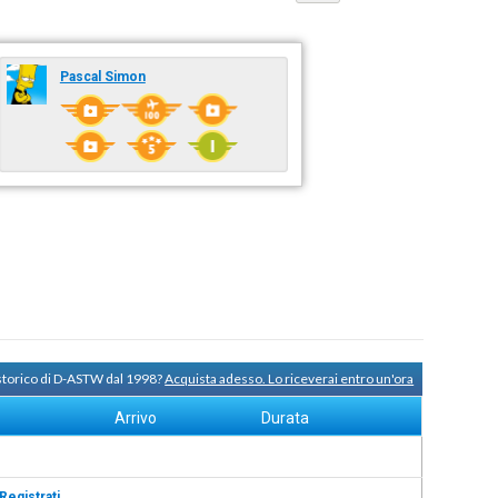
Pascal Simon
 storico di D-ASTW dal 1998?
Acquista adesso. Lo riceverai entro un'ora
Arrivo
Durata
Registrati