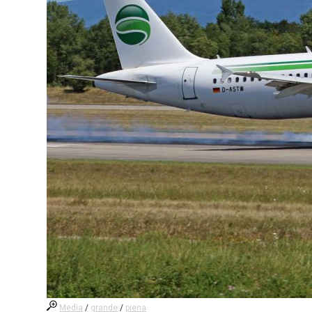
Media
/
grande
/
piena