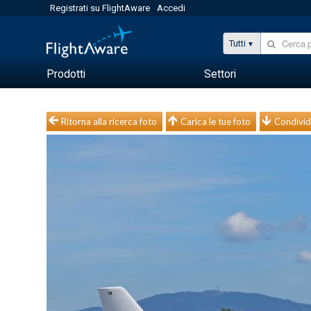
Registrati su FlightAware
Accedi
Tutti
Prodotti
Settori
Ritorna alla ricerca foto
Carica le tue foto
Condivid