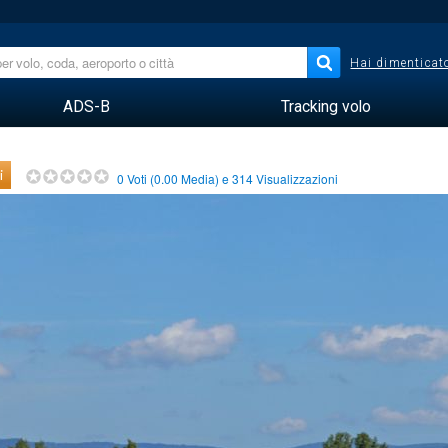
Hai dimenticato
ADS-B
Tracking volo
i
0
Voti (
0.00
Media) e
314
Visualizzazioni