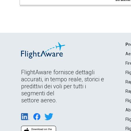
Pr
Ae
Fi
FlightAware fornisce dettagli
Fl
accurati, in tempo reale, storici e
Rap
predittivi dei voli per tutti i
Rap
segmenti del
settore aereo.
Fl
Ab
Fl
Fl