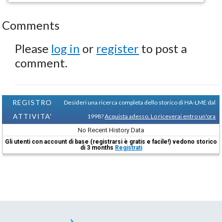
Comments
Please
log in
or
register
to post a
comment.
REGISTRO
Desideri una ricerca completa dello storico di HA-LME dal
ATTIVITA'
1998?
Acquista adesso. Lo riceverai entro un'ora
No Recent History Data
Gli utenti con account di base (registrarsi è gratis e facile!) vedono storico
di 3 months
Registrati