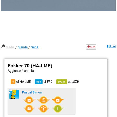
Like
Media
/
grande
/
piena
Fokker 70 (HA-LME)
Aggiunto
4 anni fa
of HA-LME
of
F70
at
LSZH
4
898
10236
Pascal Simon