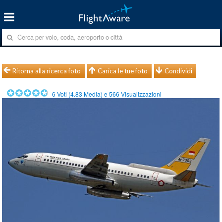
Ritorna alla ricerca foto
Carica le tue foto
Condividi
6
Voti (
4.83
Media) e
566
Visualizzazioni