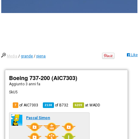
Like
Media
/
grande
/
piena
Boeing 737-200 (AIC7303)
Aggiunto
3 anni fa
SkU5
of AIC7303
of
B732
at
WADD
7
2138
6209
Pascal Simon