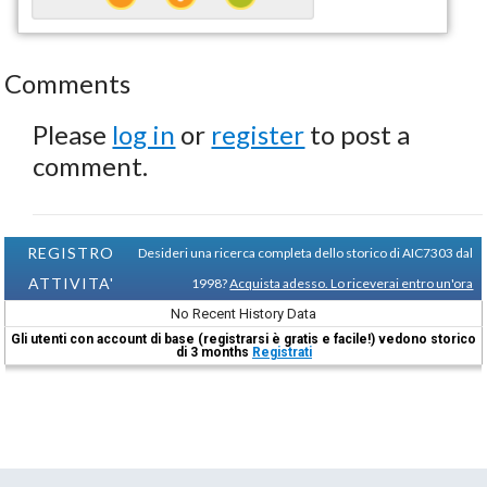
Comments
Please
log in
or
register
to post a
comment.
REGISTRO
Desideri una ricerca completa dello storico di AIC7303 dal
ATTIVITA'
1998?
Acquista adesso. Lo riceverai entro un'ora
No Recent History Data
Gli utenti con account di base (registrarsi è gratis e facile!) vedono storico
di 3 months
Registrati