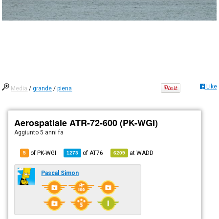
Like
Media
/
grande
/
piena
Aerospatiale ATR-72-600 (PK-WGI)
Aggiunto
5 anni fa
of PK-WGI
of
AT76
at
WADD
5
1273
6209
Pascal Simon