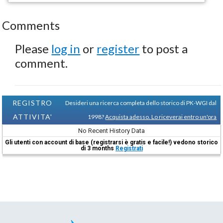
Comments
Please
log in
or
register
to post a
comment.
REGISTRO
Desideri una ricerca completa dello storico di PK-WGI dal
ATTIVITA'
1998?
Acquista adesso. Lo riceverai entro un'ora
No Recent History Data
Gli utenti con account di base (registrarsi è gratis e facile!) vedono storico
di 3 months
Registrati