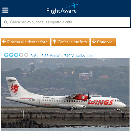
Ritorna alla ricerca foto
Carica le tue foto
Condividi
3
Voti (
3.33
Media) e
740
Visualizzazioni