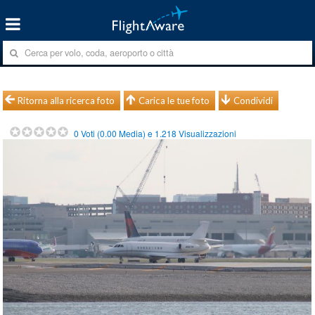
Ritorna alla ricerca foto
Carica le tue foto
Condividi
0
Voti (
0.00
Media) e
1.218
Visualizzazioni