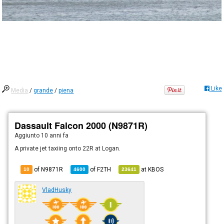
Like
Media
/
grande
/
piena
Dassault Falcon 2000 (N9871R)
Aggiunto
10 anni fa
A private jet taxiing onto 22R at Logan.
of N9871R
of
F2TH
at
KBOS
10
4600
23641
VladHusky