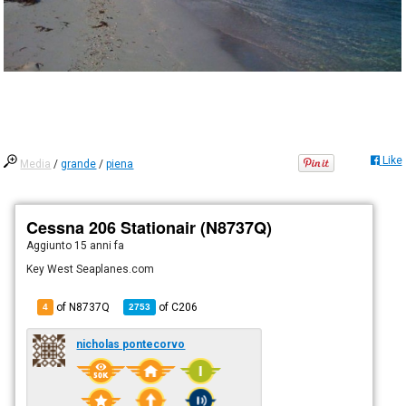
Like
Media
/
grande
/
piena
Cessna 206 Stationair (N8737Q)
Aggiunto
15 anni fa
Key West Seaplanes.com
of N8737Q
of
C206
4
2753
nicholas pontecorvo