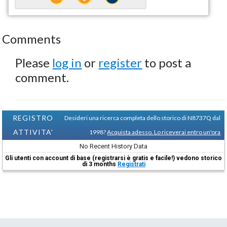
Comments
Please
log in
or
register
to post a
comment.
REGISTRO
Desideri una ricerca completa dello storico di N8737Q dal
ATTIVITA'
1998?
Acquista adesso. Lo riceverai entro un'ora
No Recent History Data
Gli utenti con account di base (registrarsi è gratis e facile!) vedono storico
di 3 months
Registrati