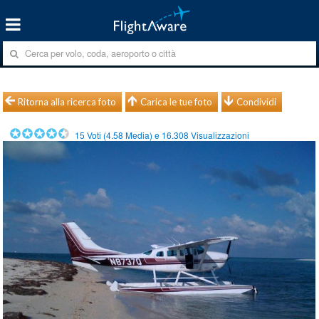
Ritorna alla ricerca foto
Carica le tue foto
Condividi
15
Voti (
4.58
Media) e
16.308
Visualizzazioni