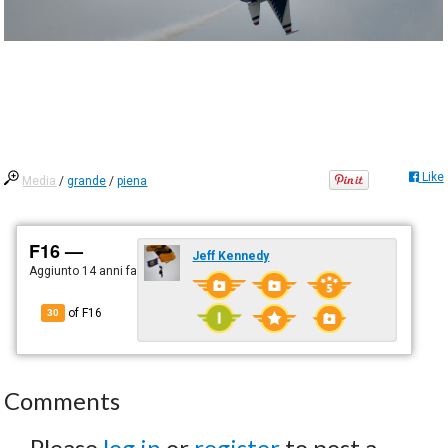
Like
Media
/
grande
/
piena
F16 —
Jeff Kennedy
Aggiunto
14 anni fa
of F16
30
Comments
Please
log in
or
register
to post a