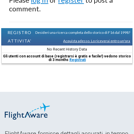
comment.
REGISTRO
Desideri una ricerca completa dello storico di F16 dal 1998?
ATTIVITA'
Acquista adesso. Lo riceverai entro un'ora
No Recent History Data
Gli utenti con account di base (registrarsi è gratis e facile!) vedono storico
di 3 months
Registrati
FlightAware fornisce dettagli accurati, in tempo