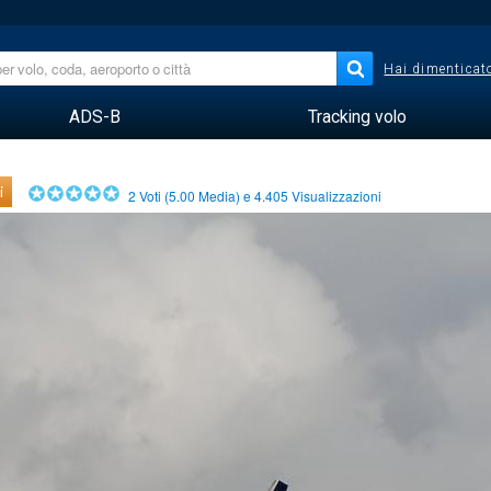
Hai dimenticato
ADS-B
Tracking volo
i
2
Voti (
5.00
Media) e
4.405
Visualizzazioni