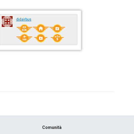
didairbus
Comunità