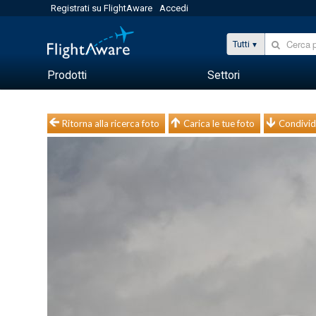
Registrati su FlightAware
Accedi
Tutti
Prodotti
Settori
Ritorna alla ricerca foto
Carica le tue foto
Condivid