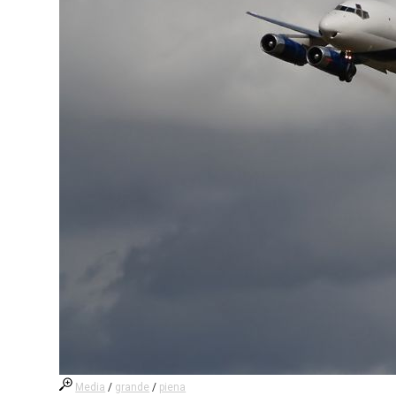
Media
/
grande
/
piena