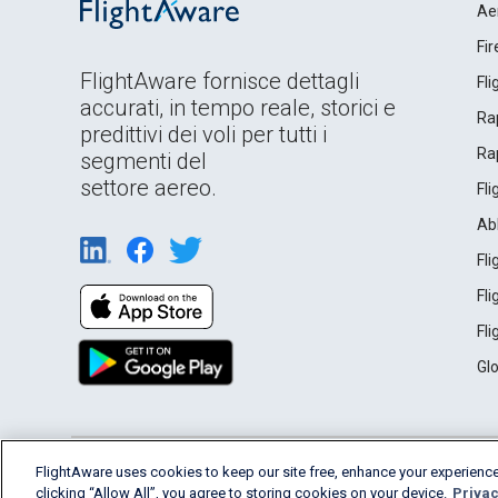
Ae
Fi
FlightAware fornisce dettagli
Fl
accurati, in tempo reale, storici e
Rap
predittivi dei voli per tutti i
Rap
segmenti del
settore aereo.
Fl
Ab
Fl
Fl
Fl
Gl
English (USA)
FlightAware uses cookies to keep our site free, enhance your experience
2026 FlightAware
Terms of Use
Privacy
clicking “Allow All”, you agree to storing cookies on your device.
Privac