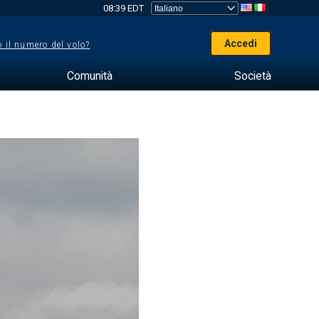
08:39 EDT
Accedi
 il numero del volo?
Comunità
Società