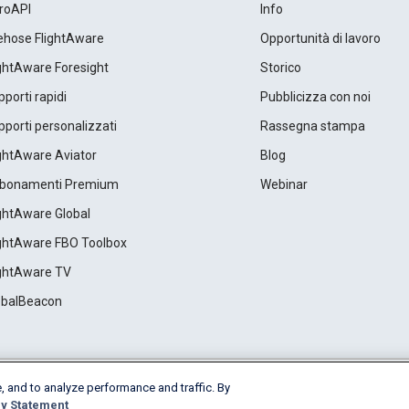
roAPI
Info
rehose FlightAware
Opportunità di lavoro
ightAware Foresight
Storico
porti rapidi
Pubblicizza con noi
porti personalizzati
Rassegna stampa
ightAware Aviator
Blog
bonamenti Premium
Webinar
ightAware Global
ightAware FBO Toolbox
ightAware TV
obalBeacon
, and to analyze performance and traffic. By
Cookie Settings
y Statement