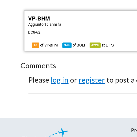
VP-BHM —
Aggiunto
16 anni fa
DC8-62
of VP-BHM
of
BOEI
at
LFPB
16
344
4220
Comments
Please
log in
or
register
to post a
Pr