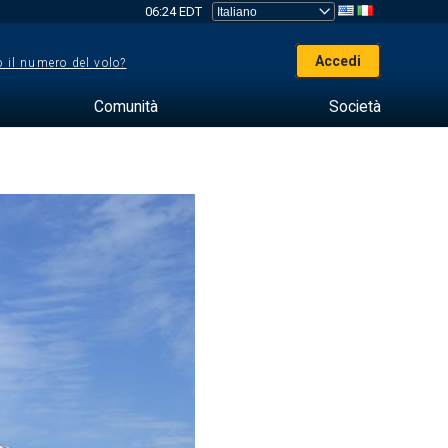
06:24 EDT
Accedi
 il numero del volo?
Comunità
Società