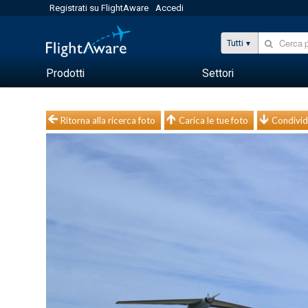
Registrati su FlightAware
Accedi
Tutti
Prodotti
Settori
Ritorna alla ricerca foto
Carica le tue foto
Condivid