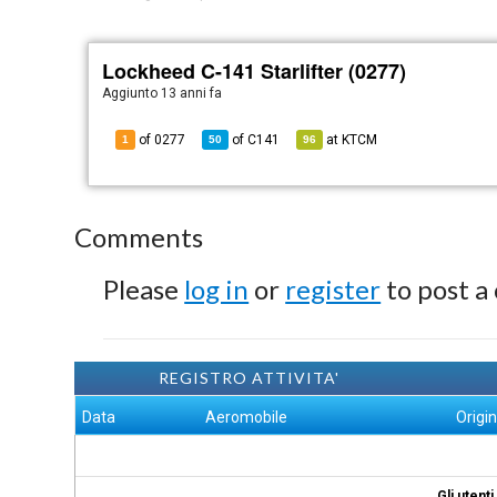
Lockheed C-141 Starlifter (0277)
Aggiunto
13 anni fa
of 0277
of
C141
at
KTCM
1
50
96
Comments
Please
log in
or
register
to post a
REGISTRO ATTIVITA'
Data
Aeromobile
Origi
Gli utent