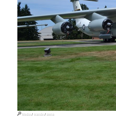
Media
/
grande
/
piena