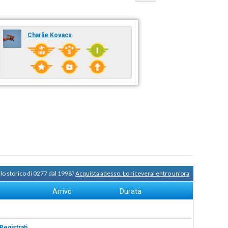
Charlie Kovacs
lo storico di 0277 dal 1998?
Acquista adesso. Lo riceverai entro un'ora
Arrivo
Durata
Registrati