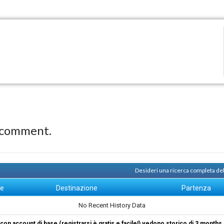
 comment.
Desideri una ricerca completa del
ne
Destinazione
Partenza
No Recent History Data
i con account di base (registrarsi è gratis e facile!) vedono storico di 3 months