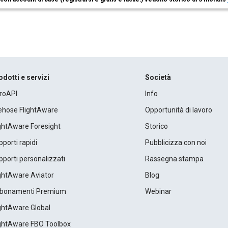
odotti e servizi
Società
roAPI
Info
rehose FlightAware
Opportunità di lavoro
ightAware Foresight
Storico
porti rapidi
Pubblicizza con noi
porti personalizzati
Rassegna stampa
ightAware Aviator
Blog
bonamenti Premium
Webinar
ightAware Global
ightAware FBO Toolbox