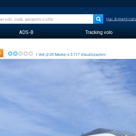
Hai dimenticato
ADS-B
Tracking volo
i
1
Voti (
2.00
Media) e
3.717
Visualizzazioni