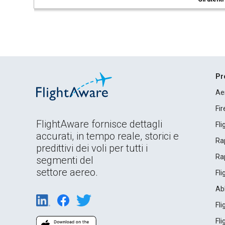
Pr
Ae
Fi
FlightAware fornisce dettagli
Fl
accurati, in tempo reale, storici e
Rap
predittivi dei voli per tutti i
Rap
segmenti del
settore aereo.
Fl
Ab
Fl
Fl