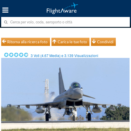
Ritorna alla ricerca foto
Carica le tue foto
Condividi
3
Voti (
4.67
Media) e
3.139
Visualizzazioni