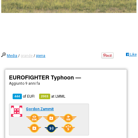
Like
Media
/
grande
/
piena
EUROFIGHTER Typhoon —
Aggiunto
9 anni fa
of
EUFI
at
LMML
444
2003
Gordon Zammit