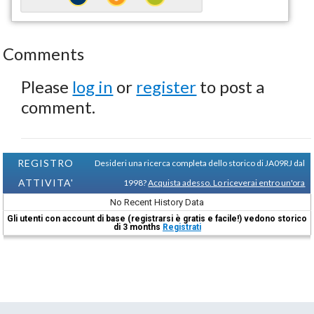
Comments
Please
log in
or
register
to post a
comment.
REGISTRO
Desideri una ricerca completa dello storico di JA09RJ dal
ATTIVITA'
1998?
Acquista adesso. Lo riceverai entro un'ora
No Recent History Data
Gli utenti con account di base (registrarsi è gratis e facile!) vedono storico
di 3 months
Registrati