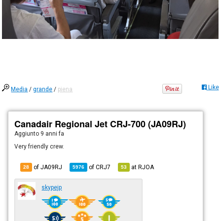
Like
Media
/
grande
/
piena
Canadair Regional Jet CRJ-700 (JA09RJ)
Aggiunto
9 anni fa
Very friendly crew.
of JA09RJ
of
CRJ7
at
RJOA
28
5976
53
skypejp