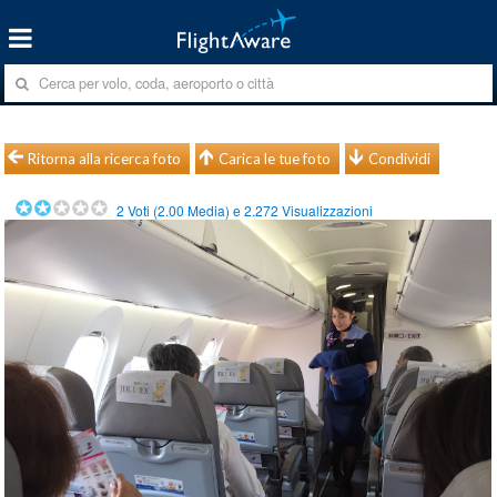
Ritorna alla ricerca foto
Carica le tue foto
Condividi
2
Voti (
2.00
Media) e
2.272
Visualizzazioni