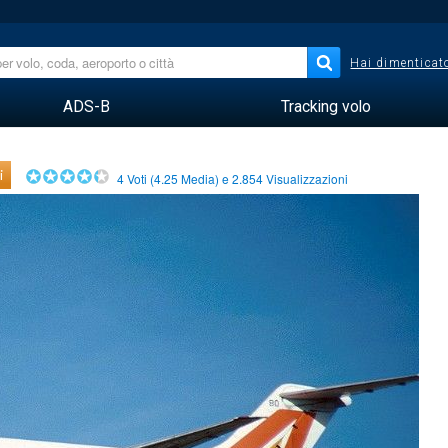
Hai dimenticato
ADS-B
Tracking volo
i
4
Voti (
4.25
Media) e
2.854
Visualizzazioni