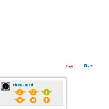
Like
Pietro Barresi