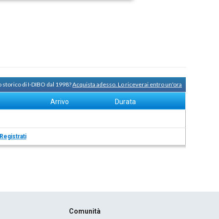
 storico di I-DIBO dal 1998?
Acquista adesso. Lo riceverai entro un'ora
Arrivo
Durata
Registrati
Comunità