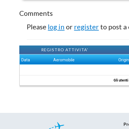
Comments
Please
log in
or
register
to post a
REGISTRO ATTIVITA'
Data
Aeromobile
Origi
Gli utent
Pr