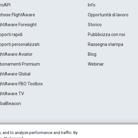
roAPI
Info
rehose FlightAware
Opportunità di lavoro
ightAware Foresight
Storico
porti rapidi
Pubblicizza con noi
porti personalizzati
Rassegna stampa
ightAware Aviator
Blog
bonamenti Premium
Webinar
ightAware Global
ightAware FBO Toolbox
ightAware TV
obalBeacon
, and to analyze performance and traffic. By
Cookie Settings