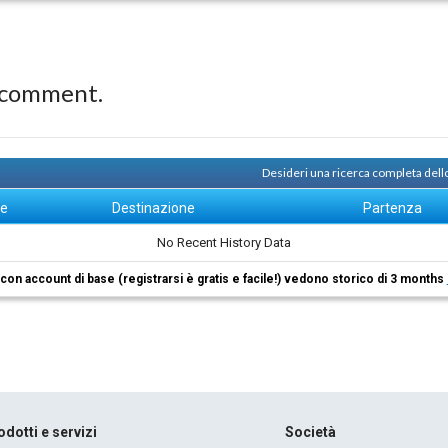
 comment.
Desideri una ricerca completa dello
ne
Destinazione
Partenza
No Recent History Data
i con account di base (registrarsi è gratis e facile!) vedono storico di 3 months
odotti e servizi
Società