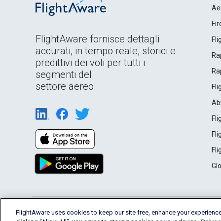
Ae
Fi
FlightAware fornisce dettagli
Fl
accurati, in tempo reale, storici e
Rap
predittivi dei voli per tutti i
Rap
segmenti del
settore aereo.
Fl
Ab
Fl
Fl
Fl
Gl
English (USA)
FlightAware uses cookies to keep our site free, enhance your experience
2026 FlightAware
Terms of Use
Privacy