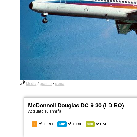
Media
/
grande
/
piena
McDonnell Douglas DC-9-30 (I-DIBO)
Aggiunto
10 anni fa
of I-DIBO
of
DC93
at
LIML
3
582
939