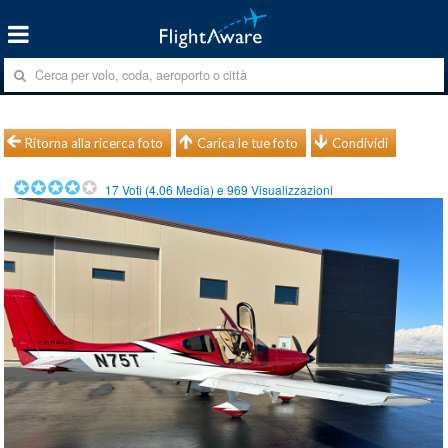
Ritorna alla ricerca foto
Carica le tue foto
Condividi
17
Voti (
4.06
Media) e
969
Visualizzazioni