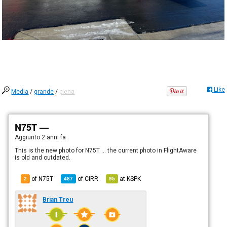
Like
Media
/
grande
/
piena
N75T —
Aggiunto
2 anni fa
This is the new photo for N75T ... the current photo in FlightAware
is old and outdated.
of N75T
of
CIRR
at
KSPK
2
487
95
Brian Treu