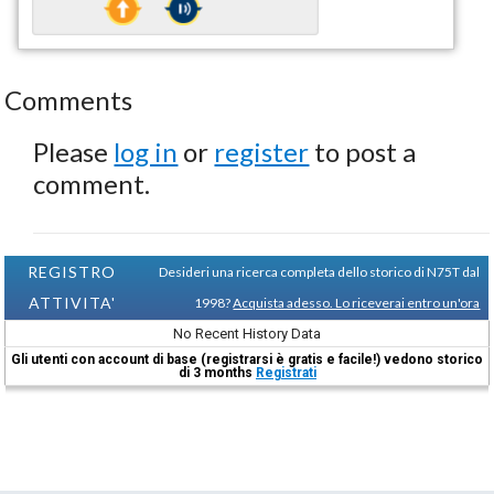
Comments
Please
log in
or
register
to post a
comment.
REGISTRO
Desideri una ricerca completa dello storico di N75T dal
ATTIVITA'
1998?
Acquista adesso. Lo riceverai entro un'ora
No Recent History Data
Gli utenti con account di base (registrarsi è gratis e facile!) vedono storico
di 3 months
Registrati