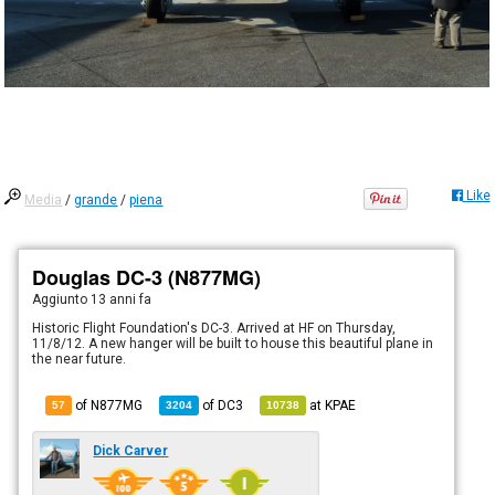
Like
Media
/
grande
/
piena
Douglas DC-3 (N877MG)
Aggiunto
13 anni fa
Historic Flight Foundation's DC-3. Arrived at HF on Thursday,
11/8/12. A new hanger will be built to house this beautiful plane in
the near future.
of N877MG
of
DC3
at
KPAE
57
3204
10738
Dick Carver