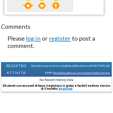
Comments
Please
log in
or
register
to post a
comment.
REGISTRO
Desideri una ricerca completa dello storico di N877MG dal
ATTIVITA'
1998?
Acquista adesso. Lo riceverai entro un'ora
No Recent History Data
Gli utenti con account di base (registrarsi è gratis e facile!) vedono storico
di 3 months
Registrati