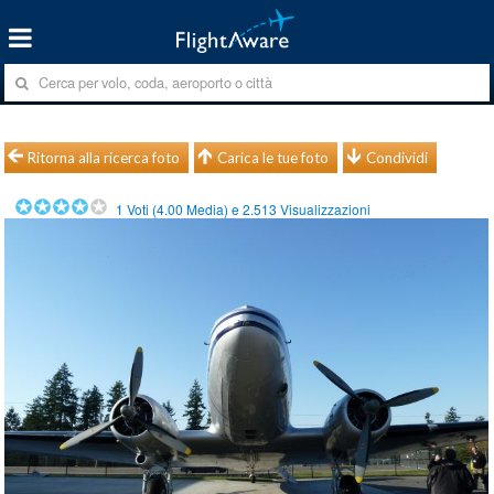
Ritorna alla ricerca foto
Carica le tue foto
Condividi
1
Voti (
4.00
Media) e
2.513
Visualizzazioni