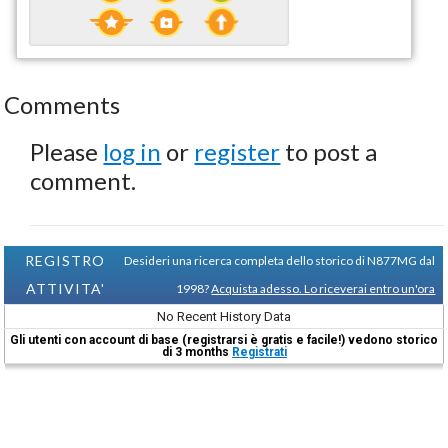
Comments
Please
log in
or
register
to post a
comment.
REGISTRO
Desideri una ricerca completa dello storico di N877MG dal
ATTIVITA'
1998?
Acquista adesso. Lo riceverai entro un'ora
No Recent History Data
Gli utenti con account di base (registrarsi è gratis e facile!) vedono storico
di 3 months
Registrati