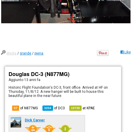
Like
Media
/
grande
/
piena
Douglas DC-3 (N877MG)
Aggiunto
13 anni fa
Historic Flight Foundation's DC-3, front office. Arrived at HF on
Thursday, 11/8/12. A new hanger will be built to house this
beautiful plane in the near future.
of N877MG
of
DC3
at
KPAE
57
3204
10738
Dick Carver