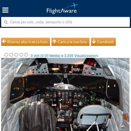
Ritorna alla ricerca foto
Carica le tue foto
Condividi
0
Voti (
0.00
Media) e
3.035
Visualizzazioni