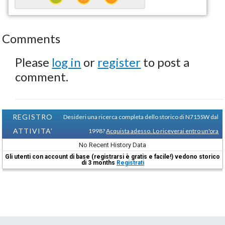
Comments
Please
log in
or
register
to post a
comment.
REGISTRO
Desideri una ricerca completa dello storico di N715SW dal
ATTIVITA'
1998?
Acquista adesso. Lo riceverai entro un'ora
No Recent History Data
Gli utenti con account di base (registrarsi è gratis e facile!) vedono storico
di 3 months
Registrati