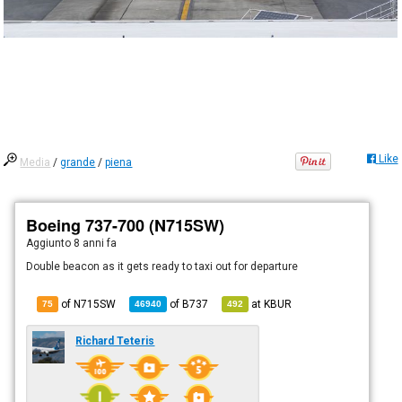
Like
Media
/
grande
/
piena
Boeing 737-700 (N715SW)
Aggiunto
8 anni fa
Double beacon as it gets ready to taxi out for departure
of N715SW
of
B737
at
KBUR
75
46940
492
Richard Teteris