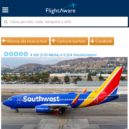
Ritorna alla ricerca foto
Carica le tue foto
Condividi
4
Voti (
5.00
Media) e
5.224
Visualizzazioni