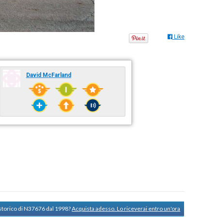
Like
David McFarland
 storico di N37676 dal 1998?
Acquista adesso. Lo riceverai entro un'ora