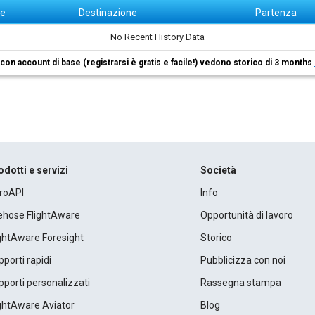
ne
Destinazione
Partenza
No Recent History Data
i con account di base (registrarsi è gratis e facile!) vedono storico di 3 months
odotti e servizi
Società
roAPI
Info
rehose FlightAware
Opportunità di lavoro
ightAware Foresight
Storico
porti rapidi
Pubblicizza con noi
porti personalizzati
Rassegna stampa
ightAware Aviator
Blog