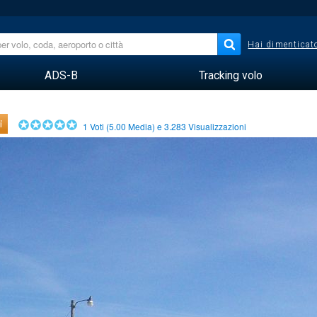
Hai dimenticato
ADS-B
Tracking volo
i
1
Voti (
5.00
Media) e
3.283
Visualizzazioni