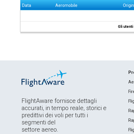
Data
Aeromobile
Origi
Gli utent
Pr
Ae
Fi
FlightAware fornisce dettagli
Fl
accurati, in tempo reale, storici e
Rap
predittivi dei voli per tutti i
Rap
segmenti del
settore aereo.
Fl