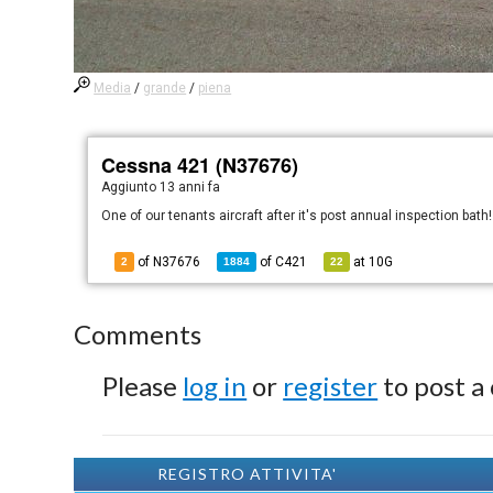
Media
/
grande
/
piena
Cessna 421 (N37676)
Aggiunto
13 anni fa
One of our tenants aircraft after it's post annual inspection bath!
of N37676
of
C421
at
10G
2
1884
22
Comments
Please
log in
or
register
to post a
REGISTRO ATTIVITA'