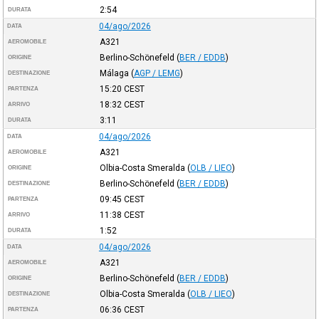
2:54
DURATA
04/ago/2026
DATA
A321
AEROMOBILE
Berlino-Schönefeld
(
BER / EDDB
)
ORIGINE
Málaga
(
AGP / LEMG
)
DESTINAZIONE
15:20
CEST
PARTENZA
18:32
CEST
ARRIVO
3:11
DURATA
04/ago/2026
DATA
A321
AEROMOBILE
Olbia-Costa Smeralda
(
OLB / LIEO
)
ORIGINE
Berlino-Schönefeld
(
BER / EDDB
)
DESTINAZIONE
09:45
CEST
PARTENZA
11:38
CEST
ARRIVO
1:52
DURATA
04/ago/2026
DATA
A321
AEROMOBILE
Berlino-Schönefeld
(
BER / EDDB
)
ORIGINE
Olbia-Costa Smeralda
(
OLB / LIEO
)
DESTINAZIONE
06:36
CEST
PARTENZA