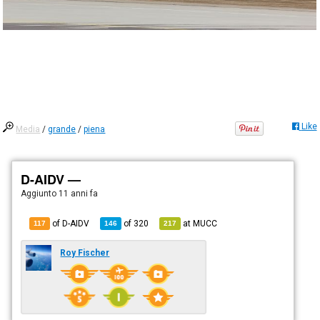
Like
Media
/
grande
/
piena
D-AIDV —
Aggiunto
11 anni fa
of D-AIDV
of
320
at
MUCC
117
146
217
Roy Fischer