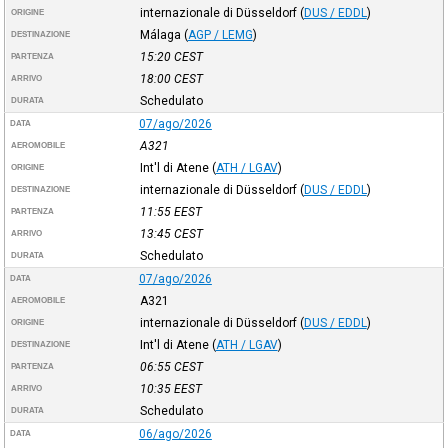
internazionale di Düsseldorf
(
DUS / EDDL
)
ORIGINE
Málaga
(
AGP / LEMG
)
DESTINAZIONE
15:20
CEST
PARTENZA
18:00
CEST
ARRIVO
Schedulato
DURATA
07/ago/2026
DATA
A321
AEROMOBILE
Int'l di Atene
(
ATH / LGAV
)
ORIGINE
internazionale di Düsseldorf
(
DUS / EDDL
)
DESTINAZIONE
11:55
EEST
PARTENZA
13:45
CEST
ARRIVO
Schedulato
DURATA
07/ago/2026
DATA
A321
AEROMOBILE
internazionale di Düsseldorf
(
DUS / EDDL
)
ORIGINE
Int'l di Atene
(
ATH / LGAV
)
DESTINAZIONE
06:55
CEST
PARTENZA
10:35
EEST
ARRIVO
Schedulato
DURATA
06/ago/2026
DATA