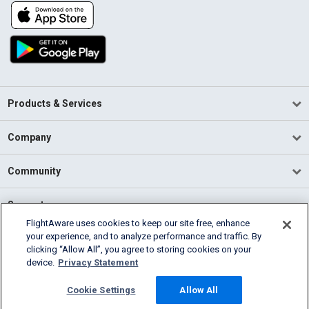
Products & Services
Company
Community
Support
FlightAware uses cookies to keep our site free, enhance
your experience, and to analyze performance and traffic. By
English (USA)
clicking “Allow All”, you agree to storing cookies on your
2026 FlightAware
device.
Privacy Statement
Terms of Use
Privacy
Cookie Settings
Cookie Settings
Allow All