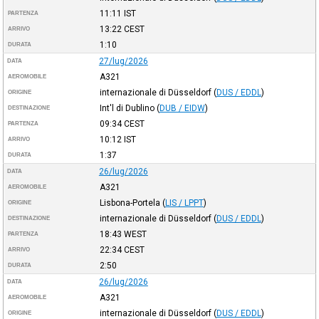
11:11
IST
PARTENZA
13:22
CEST
ARRIVO
1:10
DURATA
27/lug/2026
DATA
A321
AEROMOBILE
internazionale di Düsseldorf
(
DUS / EDDL
)
ORIGINE
Int'l di Dublino
(
DUB / EIDW
)
DESTINAZIONE
09:34
CEST
PARTENZA
10:12
IST
ARRIVO
1:37
DURATA
26/lug/2026
DATA
A321
AEROMOBILE
Lisbona-Portela
(
LIS / LPPT
)
ORIGINE
internazionale di Düsseldorf
(
DUS / EDDL
)
DESTINAZIONE
18:43
WEST
PARTENZA
22:34
CEST
ARRIVO
2:50
DURATA
26/lug/2026
DATA
A321
AEROMOBILE
internazionale di Düsseldorf
(
DUS / EDDL
)
ORIGINE