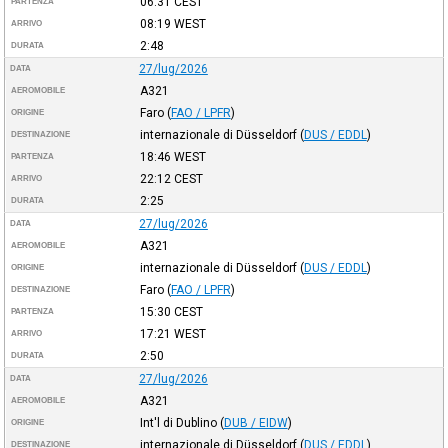
06:31
CEST
PARTENZA
08:19
WEST
ARRIVO
2:48
DURATA
27/lug/2026
DATA
A321
AEROMOBILE
Faro
(
FAO / LPFR
)
ORIGINE
internazionale di Düsseldorf
(
DUS / EDDL
)
DESTINAZIONE
18:46
WEST
PARTENZA
22:12
CEST
ARRIVO
2:25
DURATA
27/lug/2026
DATA
A321
AEROMOBILE
internazionale di Düsseldorf
(
DUS / EDDL
)
ORIGINE
Faro
(
FAO / LPFR
)
DESTINAZIONE
15:30
CEST
PARTENZA
17:21
WEST
ARRIVO
2:50
DURATA
27/lug/2026
DATA
A321
AEROMOBILE
Int'l di Dublino
(
DUB / EIDW
)
ORIGINE
internazionale di Düsseldorf
(
DUS / EDDL
)
DESTINAZIONE