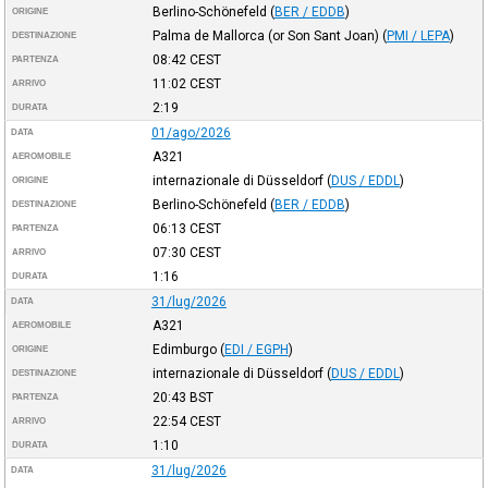
Berlino-Schönefeld
(
BER / EDDB
)
ORIGINE
Palma de Mallorca (or Son Sant Joan)
(
PMI / LEPA
)
DESTINAZIONE
08:42
CEST
PARTENZA
11:02
CEST
ARRIVO
2:19
DURATA
01/ago/2026
DATA
A321
AEROMOBILE
internazionale di Düsseldorf
(
DUS / EDDL
)
ORIGINE
Berlino-Schönefeld
(
BER / EDDB
)
DESTINAZIONE
06:13
CEST
PARTENZA
07:30
CEST
ARRIVO
1:16
DURATA
31/lug/2026
DATA
A321
AEROMOBILE
Edimburgo
(
EDI / EGPH
)
ORIGINE
internazionale di Düsseldorf
(
DUS / EDDL
)
DESTINAZIONE
20:43
BST
PARTENZA
22:54
CEST
ARRIVO
1:10
DURATA
31/lug/2026
DATA