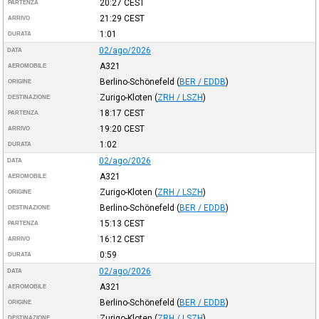
20:27
CEST
PARTENZA
21:29
CEST
ARRIVO
1:01
DURATA
02/ago/2026
DATA
A321
AEROMOBILE
Berlino-Schönefeld
(
BER / EDDB
)
ORIGINE
Zurigo-Kloten
(
ZRH / LSZH
)
DESTINAZIONE
18:17
CEST
PARTENZA
19:20
CEST
ARRIVO
1:02
DURATA
02/ago/2026
DATA
A321
AEROMOBILE
Zurigo-Kloten
(
ZRH / LSZH
)
ORIGINE
Berlino-Schönefeld
(
BER / EDDB
)
DESTINAZIONE
15:13
CEST
PARTENZA
16:12
CEST
ARRIVO
0:59
DURATA
02/ago/2026
DATA
A321
AEROMOBILE
Berlino-Schönefeld
(
BER / EDDB
)
ORIGINE
Zurigo-Kloten
(
ZRH / LSZH
)
DESTINAZIONE