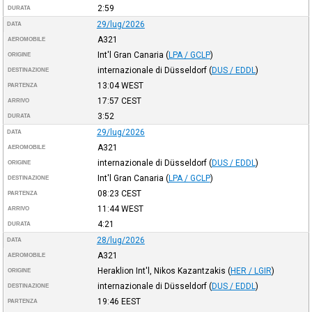
2:59
DURATA
29/lug/2026
DATA
A321
AEROMOBILE
Int'l Gran Canaria
(
LPA / GCLP
)
ORIGINE
internazionale di Düsseldorf
(
DUS / EDDL
)
DESTINAZIONE
13:04
WEST
PARTENZA
17:57
CEST
ARRIVO
3:52
DURATA
29/lug/2026
DATA
A321
AEROMOBILE
internazionale di Düsseldorf
(
DUS / EDDL
)
ORIGINE
Int'l Gran Canaria
(
LPA / GCLP
)
DESTINAZIONE
08:23
CEST
PARTENZA
11:44
WEST
ARRIVO
4:21
DURATA
28/lug/2026
DATA
A321
AEROMOBILE
Heraklion Int'l, Nikos Kazantzakis
(
HER / LGIR
)
ORIGINE
internazionale di Düsseldorf
(
DUS / EDDL
)
DESTINAZIONE
19:46
EEST
PARTENZA