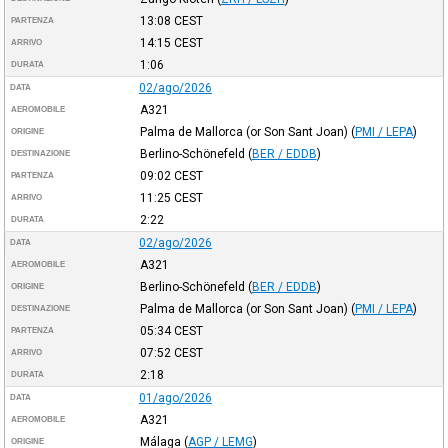
13:08
CEST
PARTENZA
14:15
CEST
ARRIVO
1:06
DURATA
02/ago/2026
DATA
A321
AEROMOBILE
Palma de Mallorca (or Son Sant Joan)
(
PMI / LEPA
)
ORIGINE
Berlino-Schönefeld
(
BER / EDDB
)
DESTINAZIONE
09:02
CEST
PARTENZA
11:25
CEST
ARRIVO
2:22
DURATA
02/ago/2026
DATA
A321
AEROMOBILE
Berlino-Schönefeld
(
BER / EDDB
)
ORIGINE
Palma de Mallorca (or Son Sant Joan)
(
PMI / LEPA
)
DESTINAZIONE
05:34
CEST
PARTENZA
07:52
CEST
ARRIVO
2:18
DURATA
01/ago/2026
DATA
A321
AEROMOBILE
Málaga
(
AGP / LEMG
)
ORIGINE