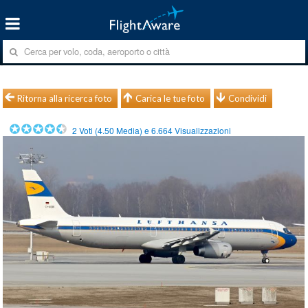
Ritorna alla ricerca foto
Carica le tue foto
Condividi
2
Voti (
4.50
Media) e
6.664
Visualizzazioni