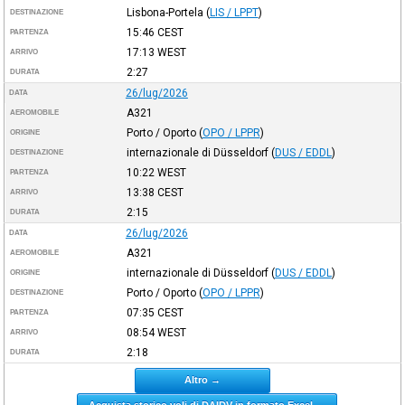
Lisbona-Portela
(
LIS / LPPT
)
DESTINAZIONE
15:46
CEST
PARTENZA
17:13
WEST
ARRIVO
2:27
DURATA
26/lug/2026
DATA
A321
AEROMOBILE
Porto / Oporto
(
OPO / LPPR
)
ORIGINE
internazionale di Düsseldorf
(
DUS / EDDL
)
DESTINAZIONE
10:22
WEST
PARTENZA
13:38
CEST
ARRIVO
2:15
DURATA
26/lug/2026
DATA
A321
AEROMOBILE
internazionale di Düsseldorf
(
DUS / EDDL
)
ORIGINE
Porto / Oporto
(
OPO / LPPR
)
DESTINAZIONE
07:35
CEST
PARTENZA
08:54
WEST
ARRIVO
2:18
DURATA
Altro →
Acquista storico voli di DAIDV in formato Excel →