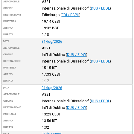
A321
AEROMOBILE
internazionale di Düsseldorf
(
DUS / EDDL
)
ORIGINE
Edimburgo
(
EDI / EGPH
)
DESTINAZIONE
19:14
CEST
PARTENZA
19:32
BST
ARRIVO
1:18
DURATA
31/lug/2026
DATA
A321
AEROMOBILE
Int'l di Dublino
(
DUB / EIDW
)
ORIGINE
internazionale di Düsseldorf
(
DUS / EDDL
)
DESTINAZIONE
15:15
IST
PARTENZA
17:33
CEST
ARRIVO
1:17
DURATA
31/lug/2026
DATA
A321
AEROMOBILE
internazionale di Düsseldorf
(
DUS / EDDL
)
ORIGINE
Int'l di Dublino
(
DUB / EIDW
)
DESTINAZIONE
13:23
CEST
PARTENZA
13:56
IST
ARRIVO
1:32
DURATA