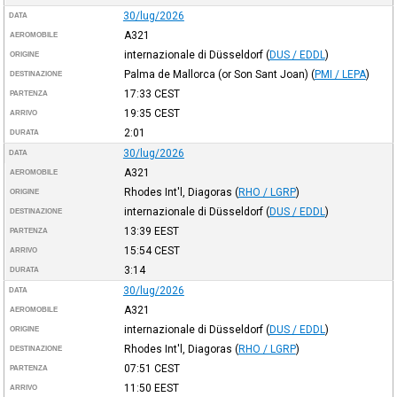
30/lug/2026
DATA
A321
AEROMOBILE
internazionale di Düsseldorf
(
DUS / EDDL
)
ORIGINE
Palma de Mallorca (or Son Sant Joan)
(
PMI / LEPA
)
DESTINAZIONE
17:33
CEST
PARTENZA
19:35
CEST
ARRIVO
2:01
DURATA
30/lug/2026
DATA
A321
AEROMOBILE
Rhodes Int'l, Diagoras
(
RHO / LGRP
)
ORIGINE
internazionale di Düsseldorf
(
DUS / EDDL
)
DESTINAZIONE
13:39
EEST
PARTENZA
15:54
CEST
ARRIVO
3:14
DURATA
30/lug/2026
DATA
A321
AEROMOBILE
internazionale di Düsseldorf
(
DUS / EDDL
)
ORIGINE
Rhodes Int'l, Diagoras
(
RHO / LGRP
)
DESTINAZIONE
07:51
CEST
PARTENZA
11:50
EEST
ARRIVO