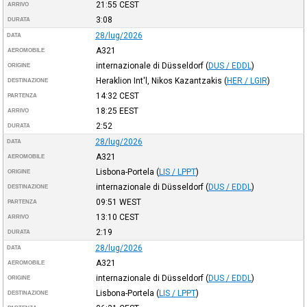
21:55
CEST
ARRIVO
3:08
DURATA
28/lug/2026
DATA
A321
AEROMOBILE
internazionale di Düsseldorf
(
DUS / EDDL
)
ORIGINE
Heraklion Int'l, Nikos Kazantzakis
(
HER / LGIR
)
DESTINAZIONE
14:32
CEST
PARTENZA
18:25
EEST
ARRIVO
2:52
DURATA
28/lug/2026
DATA
A321
AEROMOBILE
Lisbona-Portela
(
LIS / LPPT
)
ORIGINE
internazionale di Düsseldorf
(
DUS / EDDL
)
DESTINAZIONE
09:51
WEST
PARTENZA
13:10
CEST
ARRIVO
2:19
DURATA
28/lug/2026
DATA
A321
AEROMOBILE
internazionale di Düsseldorf
(
DUS / EDDL
)
ORIGINE
Lisbona-Portela
(
LIS / LPPT
)
DESTINAZIONE