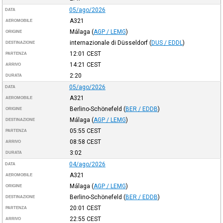
05/ago/2026
DATA
A321
AEROMOBILE
Málaga
(
AGP / LEMG
)
ORIGINE
internazionale di Düsseldorf
(
DUS / EDDL
)
DESTINAZIONE
12:01
CEST
PARTENZA
14:21
CEST
ARRIVO
2:20
DURATA
05/ago/2026
DATA
A321
AEROMOBILE
Berlino-Schönefeld
(
BER / EDDB
)
ORIGINE
Málaga
(
AGP / LEMG
)
DESTINAZIONE
05:55
CEST
PARTENZA
08:58
CEST
ARRIVO
3:02
DURATA
04/ago/2026
DATA
A321
AEROMOBILE
Málaga
(
AGP / LEMG
)
ORIGINE
Berlino-Schönefeld
(
BER / EDDB
)
DESTINAZIONE
20:01
CEST
PARTENZA
22:55
CEST
ARRIVO