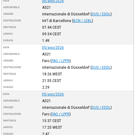
06/ago/2026
DATA
A321
AEROMOBILE
internazionale di Düsseldorf
(
DUS / EDDL
)
ORIGINE
Int'l di Barcellona
(
BCN / LEBL
)
DESTINAZIONE
07:44
CEST
PARTENZA
09:34
CEST
ARRIVO
1:49
DURATA
05/ago/2026
DATA
A321
AEROMOBILE
Faro
(
FAO / LPFR
)
ORIGINE
internazionale di Düsseldorf
(
DUS / EDDL
)
DESTINAZIONE
18:26
WEST
PARTENZA
21:55
CEST
ARRIVO
2:29
DURATA
05/ago/2026
DATA
A321
AEROMOBILE
internazionale di Düsseldorf
(
DUS / EDDL
)
ORIGINE
Faro
(
FAO / LPFR
)
DESTINAZIONE
15:37
CEST
PARTENZA
17:25
WEST
ARRIVO
2:47
DURATA