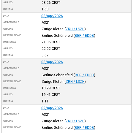
08:26
CEST
ARRIVO
1:50
DURATA
03/ago/2026
DATA
A321
AEROMOBILE
Zurigo-Kloten
(
ZRH / LSZH
)
ORIGINE
Berlino-Schönefeld
(
BER / EDDB
)
DESTINAZIONE
21:05
CEST
PARTENZA
22:02
CEST
ARRIVO
0:57
DURATA
03/ago/2026
DATA
A321
AEROMOBILE
Berlino-Schönefeld
(
BER / EDDB
)
ORIGINE
Zurigo-Kloten
(
ZRH / LSZH
)
DESTINAZIONE
18:29
CEST
PARTENZA
19:41
CEST
ARRIVO
1:11
DURATA
02/ago/2026
DATA
A321
AEROMOBILE
Zurigo-Kloten
(
ZRH / LSZH
)
ORIGINE
Berlino-Schönefeld
(
BER / EDDB
)
DESTINAZIONE