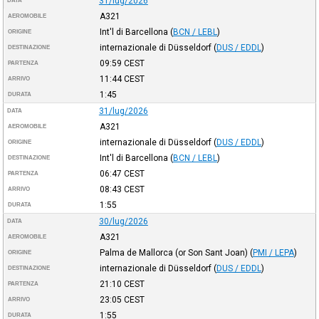
31/lug/2026
DATA
A321
AEROMOBILE
Int'l di Barcellona
(
BCN / LEBL
)
ORIGINE
internazionale di Düsseldorf
(
DUS / EDDL
)
DESTINAZIONE
09:59
CEST
PARTENZA
11:44
CEST
ARRIVO
1:45
DURATA
31/lug/2026
DATA
A321
AEROMOBILE
internazionale di Düsseldorf
(
DUS / EDDL
)
ORIGINE
Int'l di Barcellona
(
BCN / LEBL
)
DESTINAZIONE
06:47
CEST
PARTENZA
08:43
CEST
ARRIVO
1:55
DURATA
30/lug/2026
DATA
A321
AEROMOBILE
Palma de Mallorca (or Son Sant Joan)
(
PMI / LEPA
)
ORIGINE
internazionale di Düsseldorf
(
DUS / EDDL
)
DESTINAZIONE
21:10
CEST
PARTENZA
23:05
CEST
ARRIVO
1:55
DURATA