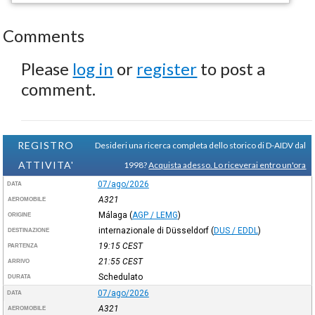
Comments
Please
log in
or
register
to post a
comment.
REGISTRO
Desideri una ricerca completa dello storico di D-AIDV dal
ATTIVITA'
1998?
Acquista adesso. Lo riceverai entro un'ora
07/ago/2026
DATA
A321
AEROMOBILE
Málaga
(
AGP / LEMG
)
ORIGINE
internazionale di Düsseldorf
(
DUS / EDDL
)
DESTINAZIONE
19:15
CEST
PARTENZA
21:55
CEST
ARRIVO
Schedulato
DURATA
07/ago/2026
DATA
A321
AEROMOBILE