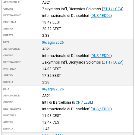
A321
AEROMOBILE
Zakynthos Int'l, Dionysios Solomos
(
ZTH / LGZA
)
ORIGINE
internazionale di Düsseldorf
(
DUS / EDDL
)
DESTINAZIONE
18:49
EEST
PARTENZA
20:22
CEST
ARRIVO
2:33
DURATA
06/ago/2026
DATA
A321
AEROMOBILE
internazionale di Düsseldorf
(
DUS / EDDL
)
ORIGINE
Zakynthos Int'l, Dionysios Solomos
(
ZTH / LGZA
)
DESTINAZIONE
14:03
CEST
PARTENZA
17:32
EEST
ARRIVO
2:28
DURATA
06/ago/2026
DATA
A321
AEROMOBILE
Int'l di Barcellona
(
BCN / LEBL
)
ORIGINE
internazionale di Düsseldorf
(
DUS / EDDL
)
DESTINAZIONE
11:03
CEST
PARTENZA
12:47
CEST
ARRIVO
1:43
DURATA