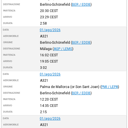
Berlino-Schönefeld
(
BER / EDDB
)
DESTINAZIONE
20:30
CEST
PARTENZA
23:29
CEST
ARRIVO
2:58
DURATA
01/ago/2026
DATA
A321
AEROMOBILE
Berlino-Schönefeld
(
BER / EDDB
)
ORIGINE
Málaga
(
AGP / LEMG
)
DESTINAZIONE
16:02
CEST
PARTENZA
19:05
CEST
ARRIVO
3:02
DURATA
01/ago/2026
DATA
A321
AEROMOBILE
Palma de Mallorca (or Son Sant Joan)
(
PMI / LEPA
)
ORIGINE
Berlino-Schönefeld
(
BER / EDDB
)
DESTINAZIONE
12:20
CEST
PARTENZA
14:35
CEST
ARRIVO
2:15
DURATA
01/ago/2026
DATA
A321
AEROMOBILE