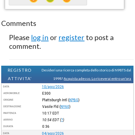
Comments
Please
log in
or
register
to post a
comment.
REGISTRO
Desideri una ricerca completa dello storico di N98TS dal
ATTIVITA'
1998?
Acquista adesso. Lo riceverai entro un'ora
10/ago/2026
DATA
E300
AEROMOBILE
Plattsburgh Intl
(
KPBG
)
ORIGINE
Vasile Fld
(
NY60
)
DESTINAZIONE
10:17
EDT
PARTENZA
10:54
EDT
(
?
)
ARRIVO
0:36
DURATA
04/ago/2026
DATA