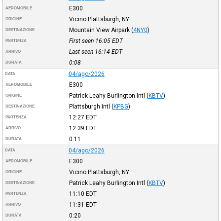
E300
AEROMOBILE
Vicino Plattsburgh, NY
ORIGINE
Mountain View Airpark
(
4NY0
)
DESTINAZIONE
First seen 16:05
EDT
PARTENZA
Last seen 16:14
EDT
ARRIVO
0:08
DURATA
04/ago/2026
DATA
E300
AEROMOBILE
Patrick Leahy Burlington Intl
(
KBTV
)
ORIGINE
Plattsburgh Intl
(
KPBG
)
DESTINAZIONE
12:27
EDT
PARTENZA
12:39
EDT
ARRIVO
0:11
DURATA
04/ago/2026
DATA
E300
AEROMOBILE
Vicino Plattsburgh, NY
ORIGINE
Patrick Leahy Burlington Intl
(
KBTV
)
DESTINAZIONE
11:10
EDT
PARTENZA
11:31
EDT
ARRIVO
0:20
DURATA