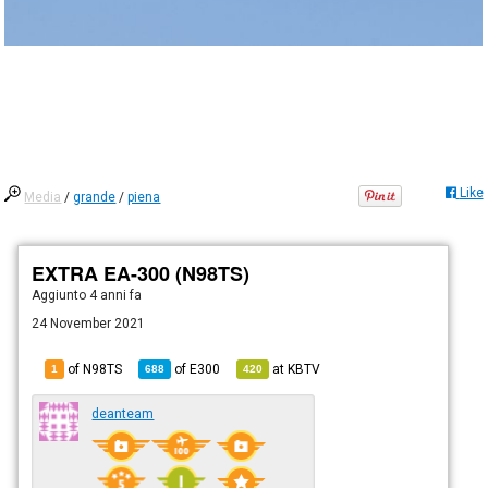
Like
Media
/
grande
/
piena
EXTRA EA-300 (N98TS)
Aggiunto
4 anni fa
24 November 2021
of N98TS
of
E300
at
KBTV
1
688
420
deanteam