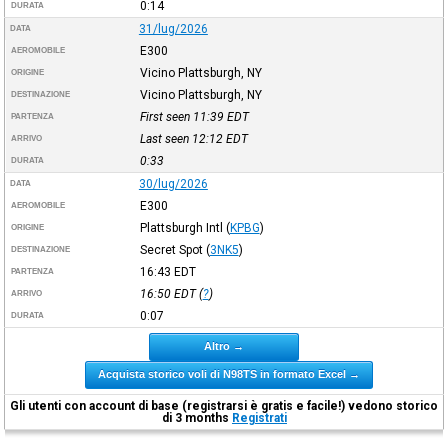
0:14
DURATA
31/lug/2026
DATA
E300
AEROMOBILE
Vicino Plattsburgh, NY
ORIGINE
Vicino Plattsburgh, NY
DESTINAZIONE
First seen 11:39
EDT
PARTENZA
Last seen 12:12
EDT
ARRIVO
0:33
DURATA
30/lug/2026
DATA
E300
AEROMOBILE
Plattsburgh Intl
(
KPBG
)
ORIGINE
Secret Spot
(
3NK5
)
DESTINAZIONE
16:43
EDT
PARTENZA
16:50
EDT
(
?
)
ARRIVO
0:07
DURATA
Altro →
Acquista storico voli di N98TS in formato Excel →
Gli utenti con account di base (registrarsi è gratis e facile!) vedono storico
di 3 months
Registrati