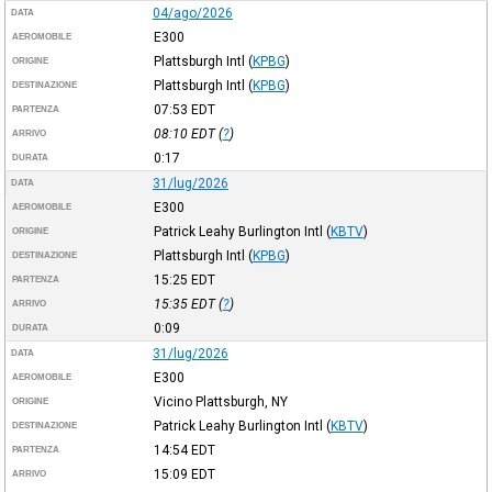
04/ago/2026
DATA
E300
AEROMOBILE
Plattsburgh Intl
(
KPBG
)
ORIGINE
Plattsburgh Intl
(
KPBG
)
DESTINAZIONE
07:53
EDT
PARTENZA
08:10
EDT
(
?
)
ARRIVO
0:17
DURATA
31/lug/2026
DATA
E300
AEROMOBILE
Patrick Leahy Burlington Intl
(
KBTV
)
ORIGINE
Plattsburgh Intl
(
KPBG
)
DESTINAZIONE
15:25
EDT
PARTENZA
15:35
EDT
(
?
)
ARRIVO
0:09
DURATA
31/lug/2026
DATA
E300
AEROMOBILE
Vicino Plattsburgh, NY
ORIGINE
Patrick Leahy Burlington Intl
(
KBTV
)
DESTINAZIONE
14:54
EDT
PARTENZA
15:09
EDT
ARRIVO