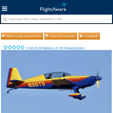
Ritorna alla ricerca foto
Carica le tue foto
Condividi
3
Voti (
5.00
Media) e
2.126
Visualizzazioni